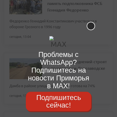
память подполковника ФСБ
Геннадия Федоренко
Федоренко Геннадий Константинович участвовал в
обороне Грозного в 1996 году
сегодня, 13:04
Проблемы с
WhatsApp?
Защиту от наводнений строят
в приморском Лесозаводске
Подпишитесь на
новости Приморья
в MAX!
Дамба в районе улицы Пархоменко готова на 74%
Подпишитесь
сегодня, 13:04
сейчас!