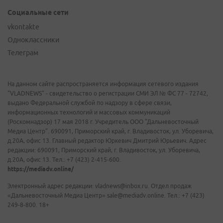
Социальные сети
vkontakte
Одноклассники
Телеграм
На данном сайте распространяется информация сетевого издания
"VLADNEWS" - свидетельство о регистрации СМИ ЭЛ № ФС 77 - 72742,
выдано Федеральной службой по надзору в сфере связи,
информационных технологий и массовых коммуникаций
(Роскомнадзор) 17 мая 2018 г. Учредитель ООО "Дальневосточный
Медиа Центр". 690091, Приморский край, г. Владивосток, ул. Уборевича,
д.20А, офис 13. Главный редактор Юркевич Дмитрий Юрьевич. Адрес
редакции: 690091, Приморский край, г. Владивосток, ул. Уборевича,
д.20А, офис 13. Тел.: +7 (423) 2-415-600.
https://mediadv.online/
Электронный адрес редакции: vladnews@inbox.ru. Отдел продаж
«Дальневосточный Медиа Центр» sale@mediadv.online. Тел.: +7 (423)
249-8-800. 18+