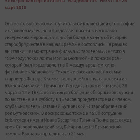
Электронная версия газеты "Владивосток" №3311 от 26
март 2013
Она не только знакомит с уникальной коллекцией фотографий
из архивов музея, но и предлагает посетить несколько
интересных мероприятий, чтобы больше узнать об истории
старообрядчества в нашем крае.Уже состоялись – в рамках
выставки – демонстрация фильма «Староверы», снятого в
1994 году; показ ленты Ирины Бахтиной «В поисках рая»,
который был представлен на X международном кино-
фестивале «Меридианы Тихого» и рассказывает о семье
старовера Федора Килина, вернувшейся спустя полвека из
Южной Америки в Приморье.Сегодня, а также в четверг, 28
марта, в 12 и 16 часов состоятся большие обзорные экскурсии
по выставке, а в субботу в 15 часов пройдет встреча с членом
клуба «Родовед» Натальей Бутковской «Старообрядческий
род Бутковских». В воскресенье также в 15.00 сотрудник
библиотеки имени Ивана Басаргина Татьяна Тюнис расскажет
про «Старообрядческий род Басаргиных на Приморской
земле». Выставка продлится до 21 мая.