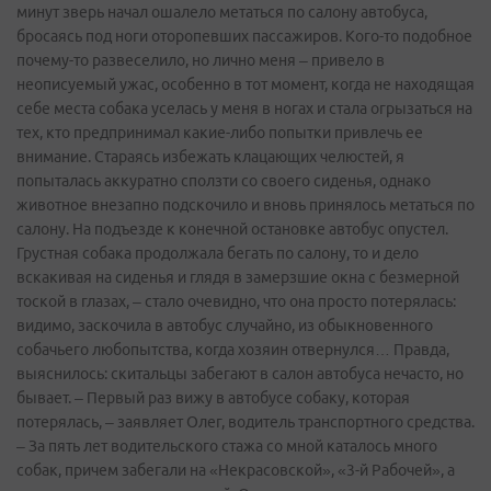
минут зверь начал ошалело метаться по салону автобуса,
бросаясь под ноги оторопевших пассажиров. Кого-то подобное
почему-то развеселило, но лично меня – привело в
неописуемый ужас, особенно в тот момент, когда не находящая
себе места собака уселась у меня в ногах и стала огрызаться на
тех, кто предпринимал какие-либо попытки привлечь ее
внимание. Стараясь избежать клацающих челюстей, я
попыталась аккуратно сползти со своего сиденья, однако
животное внезапно подскочило и вновь принялось метаться по
салону. На подъезде к конечной остановке автобус опустел.
Грустная собака продолжала бегать по салону, то и дело
вскакивая на сиденья и глядя в замерзшие окна с безмерной
тоской в глазах, – стало очевидно, что она просто потерялась:
видимо, заскочила в автобус случайно, из обыкновенного
собачьего любопытства, когда хозяин отвернулся… Правда,
выяснилось: скитальцы забегают в салон автобуса нечасто, но
бывает. – Первый раз вижу в автобусе собаку, которая
потерялась, – заявляет Олег, водитель транспортного средства.
– За пять лет водительского стажа со мной каталось много
собак, причем забегали на «Некрасовской», «3-й Рабочей», а