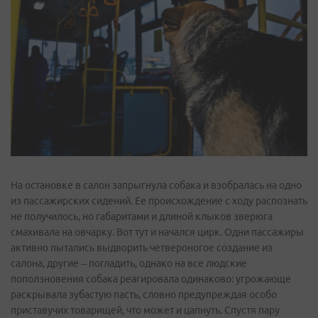
На остановке в салон запрыгнула собака и взобралась на одно
из пассажирских сидений. Ее происхождение с ходу распознать
не получилось, но габаритами и длиной клыков зверюга
смахивала на овчарку. Вот тут и начался цирк. Одни пассажиры
активно пытались выдворить четвероногое создание из
салона, другие – погладить, однако на все людские
поползновения собака реагировала одинаково: угрожающе
раскрывала зубастую пасть, словно предупреждая особо
приставучих товарищей, что может и цапнуть. Спустя пару