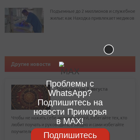
Подъемные до 2 миллионов и служебное
жилье: как Находка привлекает медиков
Другие новости
Проблемы с
Гороскоп на 8 августа
WhatsApp?
Подпишитесь на
новости Приморья
Чтобы не нажить себе неприятностей, избегайте тех, кто
в MAX!
любит поучать и руководить, а заодно и сами избегайте
поучительных ноток в своем голосе
Подпишитесь