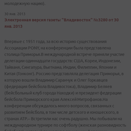
молодежную нацию).
30 янв. 2013
Электронная версия газеты "Владивосток" №3280 от 30
янв. 2013
Впервые с 1951 года, за всю историю существования
Ассоциации PONY, на конференции была представлена
столица Приморья.В международной встрече приняли участие
делегации одиннадцати государств: США, Кореи, Индонезии,
Тайваня, Сингапура, Вьетнама, Индии, Филиппин, Японии и
Китая (Гонконг). Россию представляла делегация Приморья, в
которую вошли Владимир Саранчук и Олег Горкавцев
(федерация бейсбола Владивостока), Владимир Беляев
(бейсбольный клуб города Находки) и президент федерации
бейсбола Приморского края Алексей Митрофанов.На
конференции обсуждалось много вопросов, связанных с
развитием бейсбола, в том числе детского и юношеского, в
странах АТР.– Встретили нас очень радушно. Мы побывали на
международном турнире по софтболу (женская разновидность