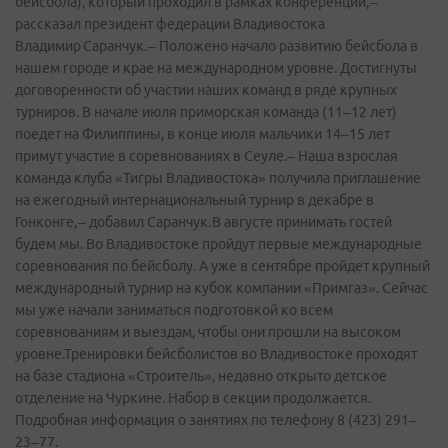
бейсбола), который проходил в рамках конференции, –
рассказал президент федерации Владивостока
Владимир Саранчук. – Положено начало развитию бейсбола в
нашем городе и крае на международном уровне. Достигнуты
договоренности об участии наших команд в ряде крупных
турниров. В начале июля приморская команда (11–12 лет)
поедет на Филиппины, в конце июля мальчики 14–15 лет
примут участие в соревнованиях в Сеуле.– Наша взрослая
команда клуба «Тигры Владивостока» получила приглашение
на ежегодный интернациональный турнир в декабре в
Гонконге, – добавил Саранчук. В августе принимать гостей
будем мы. Во Владивостоке пройдут первые международные
соревнования по бейсболу. А уже в сентябре пройдет крупный
международный турнир на кубок компании «Примгаз». Сейчас
мы уже начали заниматься подготовкой ко всем
соревнованиям и выездам, чтобы они прошли на высоком
уровне.Тренировки бейсболистов во Владивостоке проходят
на базе стадиона «Строитель», недавно открыто детское
отделение на Чуркине. Набор в секции продолжается.
Подробная информация о занятиях по телефону 8 (423) 291–
23–77.