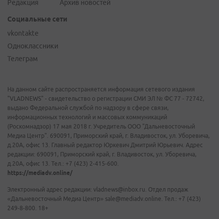
Редакция
Архив новостей
Социальные сети
vkontakte
Одноклассники
Телеграм
На данном сайте распространяется информация сетевого издания
"VLADNEWS" - свидетельство о регистрации СМИ ЭЛ № ФС 77 - 72742,
выдано Федеральной службой по надзору в сфере связи,
информационных технологий и массовых коммуникаций
(Роскомнадзор) 17 мая 2018 г. Учредитель ООО "Дальневосточный
Медиа Центр". 690091, Приморский край, г. Владивосток, ул. Уборевича,
д.20А, офис 13. Главный редактор Юркевич Дмитрий Юрьевич. Адрес
редакции: 690091, Приморский край, г. Владивосток, ул. Уборевича,
д.20А, офис 13. Тел.: +7 (423) 2-415-600.
https://mediadv.online/
Электронный адрес редакции: vladnews@inbox.ru. Отдел продаж
«Дальневосточный Медиа Центр» sale@mediadv.online. Тел.: +7 (423)
249-8-800. 18+