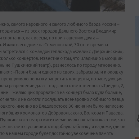
ожно, самого народного и самого любимого барда России –
гордиться – из всех городов Дальнего Востока Владимир
 спонтанно, как всегда, по приглашению друга –
 И жил в его доме на Семеновской, 30 (в те времена
ий встретился с командой теплохода «Феликс Дзержинский»,
есколько концертов. Известие о том, что Владимир Высоцкий
(ныне Пушкинский театр), разнеслось по городу мгновенно.
нают: «Парни брали одного из своих, забрасывали к окошку
во предприняло попытку запретить концерты, но заведующая
ва разрешение дала – под свою ответственность.Три дня, 2,
ение – желающих прорваться на концерт было куда больше,
Многие так и не смогли послушать всенародно любимого певца
оцкого, именно во Владивостоке 30 июня им было написано
 погибших космонавтов Добровольского, Волкова и Пацаева,
ии Пушкинского театра висит мемориальная табличка о том, что
ет пытается установить подобную табличку и на доме, где он
что в нашем городе будет достойно увековечена память