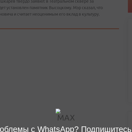
шкарев твердо заявил: в Театральном сквере за
ет установлен памятник Высоцкому. Мэр сказал, что
вича и считает неоценимым его вклад в культуру.
облемы с WhatsApp? Подпишитесь