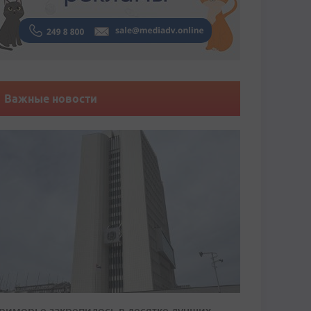
Важные новости
риморье закрепилось в десятке лучших