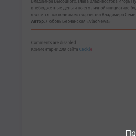
Владимира Высоцкого. Глава Владивостока Игорь Пу
внебюджетные деньги по его личной инициативе буд
является поклонником творчества Владимира Семено
Автор:
Любовь Берчанская «VladNews»
Comments are disabled
Комментарии для сайта
Cackl
e
Пр