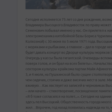
Сегодня исполняется 75 лет со дня рождения, возм
Владимира Высоцкого.Владивосток по праву может 
Семенович побывал именно у нас. Он прилетел к нам
электромеханика китобойной базы Бориса Чурилина.
Колхозной) с 30 июня по 5 июля 1971 года. Высоцк
с моряками и рыбаками, а главное – дал в городе н
будет давать концерт во Дворце культуры моряков 
Очередь у кассы была гигантской. Очевидцы вспоми
поверх голов, и он брал на всех билеты». Начальст
сектором культуры крайкома партии Майя Афиногено
3, и 4 июля, на Пушкинской было сущее столпотвор
чем сидячих, стоячих и даже висячих мест в зале. 
вживую…Как явствует из записей в черновиках Выс
– или начато – стихотворение, посвященное памяти
«Я б тоже согласился на полет...». Сегодня на здан
здесь пел Высоцкий. Общественность города много л
жил…Впрочем, год назад появилась надежда на то, 