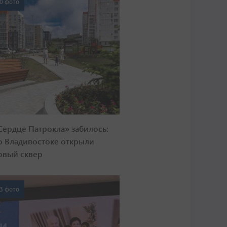
0 фото
Сердце Патрокла» забилось:
о Владивостоке открыли
овый сквер
3 фото