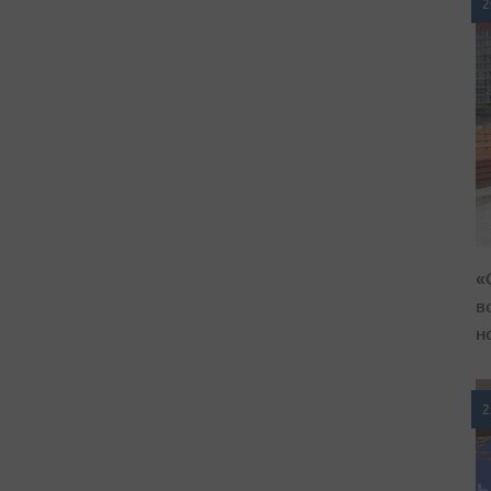
2
«
в
н
2