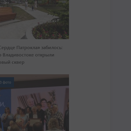
Сердце Патрокла» забилось:
о Владивостоке открыли
овый сквер
3 фото