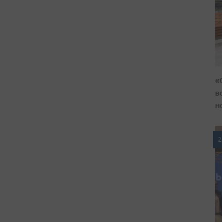
«
в
н
2