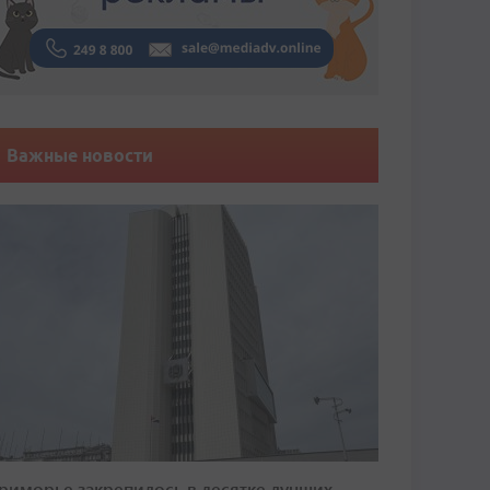
Важные новости
риморье закрепилось в десятке лучших