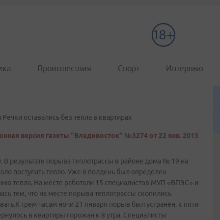
ика
Происшествия
Спорт
Интервью
 Речки оставались без тепла в квартирах
онная версия газеты "Владивосток" №3274 от 22 янв. 2013
0. В результате порыва теплотрассы в районе дома № 19 на
тало поступать тепло. Уже в полдень был определен
нию тепла. На месте работали 15 специалистов МУП «ВПЭС» и
ась тем, что на месте порыва теплотрассы скопились
ать.К трем часам ночи 21 января порыв был устранен, к пяти
ернулось в квартиры горожан к 8 утра. Специалисты