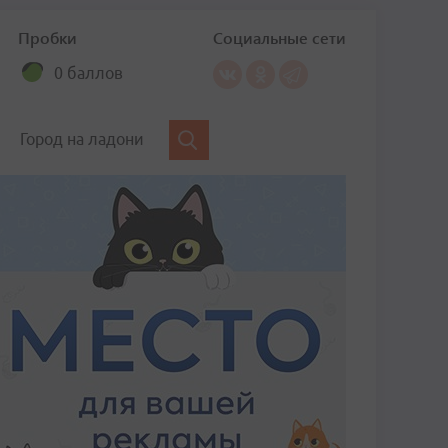
Пробки
Социальные сети
0 баллов
Город на ладони