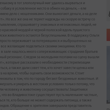
енькому в тот злополучный миг удалось вырваться и
собаку в условленное место в обмен на деньги, – еле
о имею дело с мошенниками. Они вымогают деньги, а на деле
ет». Но все же она не теряет надежды на скорую встречу со
ъявления, спрашивает у знакомых и незнакомых людей, не
но красивой мордой и черной полоской вдоль пушистого
поиски животного остаются безуспешными. В поддержку Ольги
ли просто переживает за потерявшихся и выброшенных на
 все желающие поделиться своими эмоциями. Кто-то
 – в зале нашлось много сопереживающих: страдания братьев
ный резонанс. Следом за молодыми поэтами на сцену вышли
г», которые рассказали о необходимости стерилизации
ться, а также дали совет тем, кто хочет завести щенка или
та на время, чтобы оценить свои возможности. Стоит
виноваты в том, что по городу бегают бездомные животные. И
мерзать и умирать в жестоких условиях только потому, что
ли человеку и животному сосуществовать! Защитники
 что во Владивостоке существуют пусть маленькие частные,
ься те, кто больше не может содержать питомца, а также
ндов. Обращение к зрителям завершила представитель
П