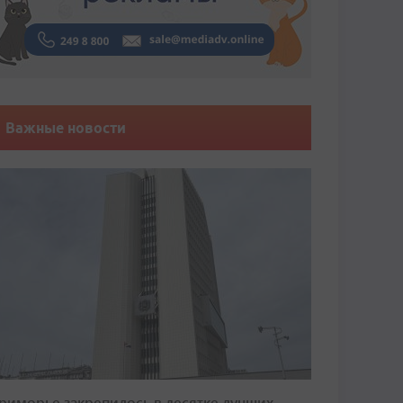
Важные новости
риморье закрепилось в десятке лучших