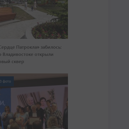
Сердце Патрокла» забилось:
о Владивостоке открыли
овый сквер
3 фото