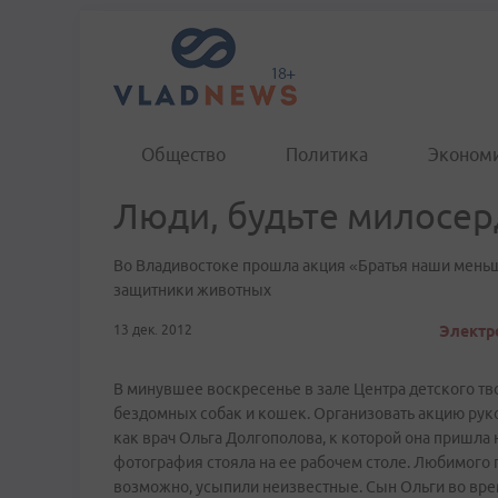
Общество
Политика
Эконом
Люди, будьте милосе
Во Владивостоке прошла акция «Братья наши мень
защитники животных
13 дек. 2012
Электро
В минувшее воскресенье в зале Центра детского т
бездомных собак и кошек. Организовать акцию руко
как врач Ольга Долгополова, к которой она пришла н
фотография стояла на ее рабочем столе. Любимого п
возможно, усыпили неизвестные. Сын Ольги во врем