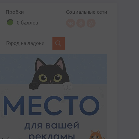
Пробки
Социальные сети
0 баллов
Город на ладони