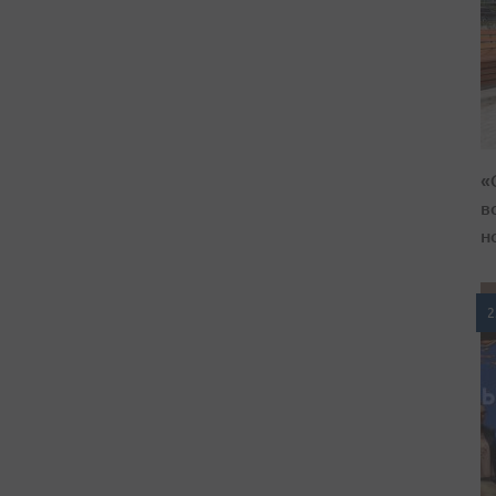
«
в
н
2