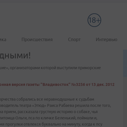
ика
Происшествия
Спорт
Интервью
рдными!
шие», организаторами которой выступили приморские
нная версия газеты "Владивосток" №3256 от 13 дек. 2012
ворчества собрались все неравнодушные к судьбам
водитель театра «Этюд» Раиса Рабаева решила после того,
а прием, рассказала грустную историю о собаке, чья
итомца Ольги, пса по кличке Беленький, поймали и,
я прогулки отвлекся буквально на минуту, когда к псу