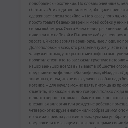
подобрались «охотники». По словам очевидцев, Бел
сбежать. «Эти люди звонили мне, обещали привезти 
сдерживает слезы хозяйка. – Но я сразу поняла, чт
просто травят бедных зверей, и моей собаки у них н
своим любимцем. Ольга Алексеевна расклеивает об
видел ли кто на Тихой и Патрокле лайку с невероят
хвоста. Ей часто звонят неравнодушные люди, но 
Долгополовой и всех, кто разделил ту же участь и
улицу животных, у открытого микрофона выступили
прочитал стихи, кто-то рассказал грустную историю
наших меньших всегда вызывают в обществе огром
представители фондов «Зооинформ», «Найда», «Дру
животных, о том, что не всех уличных собак надо боя
котенка, – для начала можно взять питомца из прию
отметить, что каждый из них говорил: только люди 
ведь это верно – сколько собак и кошек остаются за
внезапная аллергия или рождение ребенка помеша
четвероногих друзей напомнили собравшимся о том,
но все же приюты для животных, куда могут обратит
предложили желающим стать волонтерами своих фо