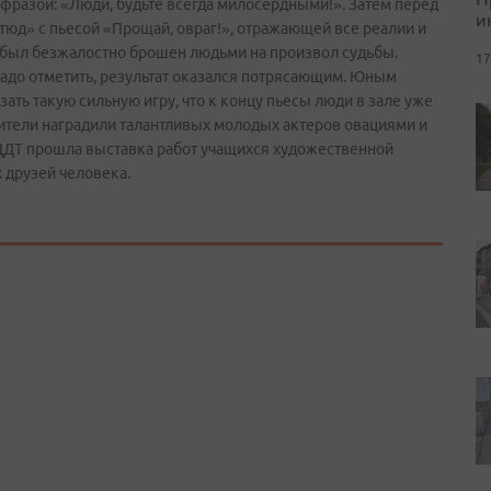
фразой: «Люди, будьте всегда милосердными!». Затем перед
и
тюд» с пьесой «Прощай, овраг!», отражающей все реалии и
то был безжалостно брошен людьми на произвол судьбы.
17
 надо отметить, результат оказался потрясающим. Юным
зать такую сильную игру, что к концу пьесы люди в зале уже
рители наградили талантливых молодых актеров овациями и
ЦДТ прошла выставка работ учащихся художественной
 друзей человека.