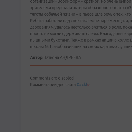
организации «Зооинформ» краткой, но очень емкой 
зрителями предстали актеры образцового театра «Э
тяготы собачьей жизни – в пьесе шла речь о тех, к
Ребята работали над спектаклем четыре месяца, и,
дарованиям удалось настолько вжиться в роли, пока
просто не могли сдерживать слезы. Благодарные з
пышными букетами. Также в рамках акции в холле 
школы №1, изобразивших на своих картинах лучших
Автор:
Татьяна АНДРЕЕВА
Comments are disabled
Комментарии для сайта
Cackl
e