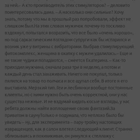
за ней.– А кто производитель этих стимуляторов? – деловито
поинтересовалась дама. – А насколько они сильные? Хочу
знать, потому что мы в прошлый раз попробовали, эффект не
слишком был.На этих словах мужичок почему-то тоскливо
вздохнул, попытался возразить, что все было «очень хорошо»,
но под саркастическим взглядом супруги как бы испарился и
возник уже у витрины с вибраторами. Выбрав стимулирующий
фитокомплекс, женщина в охапку с мужем удалилась.– Еще и
не такие чудики попадаются, – смеется Екатерина. – Как-то
приходил мужчина, сначала раза три в неделю, а потом и
каждый день стал захаживать. Ничего не покупал, только
пялился на товар по полчаса и все щупал себя. В итоге я его
выставила. Мерзкий тип. Геи и лесбиянки вообще постоянные
клиенты, но с ними нужно быть очень корректной, они у нас
существа нежные. И не вздумай кидать косые взгляды, у нас
ребята должны найти воплощение своих фантазий.За
приватом в саунуТолько я подумала, что неплохо было бы
увидеть – ну, для эксперимента – пару-тройку настоящих
извращенцев, как в салон влетел следующий клиент. Странно
облизываясь и похихикивая, он ринулся к стеллажу с