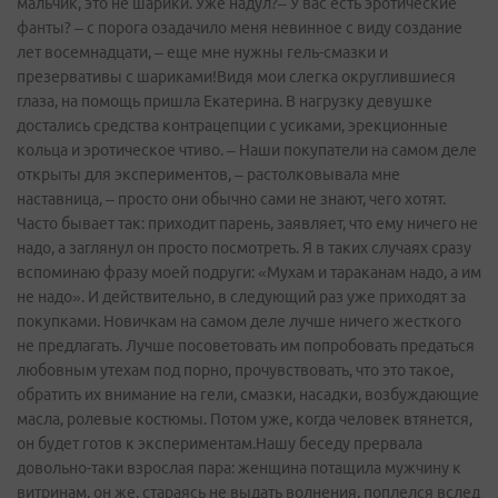
мальчик, это не шарики. Уже надул?– У вас есть эротические
фанты? – с порога озадачило меня невинное с виду создание
лет восемнадцати, – еще мне нужны гель-смазки и
презервативы с шариками!Видя мои слегка округлившиеся
глаза, на помощь пришла Екатерина. В нагрузку девушке
достались средства контрацепции с усиками, эрекционные
кольца и эротическое чтиво. – Наши покупатели на самом деле
открыты для экспериментов, – растолковывала мне
наставница, – просто они обычно сами не знают, чего хотят.
Часто бывает так: приходит парень, заявляет, что ему ничего не
надо, а заглянул он просто посмотреть. Я в таких случаях сразу
вспоминаю фразу моей подруги: «Мухам и тараканам надо, а им
не надо». И действительно, в следующий раз уже приходят за
покупками. Новичкам на самом деле лучше ничего жесткого
не предлагать. Лучше посоветовать им попробовать предаться
любовным утехам под порно, прочувствовать, что это такое,
обратить их внимание на гели, смазки, насадки, возбуждающие
масла, ролевые костюмы. Потом уже, когда человек втянется,
он будет готов к экспериментам.Нашу беседу прервала
довольно-таки взрослая пара: женщина потащила мужчину к
витринам, он же, стараясь не выдать волнения, поплелся вслед