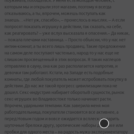
поужинать, пообщаться. У меня есть молодой человек, с
которым мы и открыли этот магазин, поэтому я всегда
отказываюсь, а ты, впрочем, можешь поступать как
знаешь…«Нет уж, спасибо», – пронеслось в мыслях. – А если
попросят показать игрушку в действии, так сказать, на себе,
как реагировать? – уже вслух высказала я опасения.– Да никак,
– пожала плечами наставница. – Просто объясни, что у нас нет
интим-комнат, а ты всего лишь продавец. Такие предложения
на самом деле поступают частенько, народ-то у нас еще не
слишком просвещенный в этих вопросах. Я таких наглецов
отправляю в сауну, она как раз располагается напротив, и
девочки там работают. Кстати, на Западе есть подобные
комнаты, где любой покупатель может испробовать покупку в
действии. До нас же такой прогресс цивилизации пока не
дошел. Секс-индустрия набирает оборотыВ сущности, рынок
секс-игрушек во Владивостоке только начинает расти.
Впрочем, ударными темпами. Как заверила меня моя
работодательница, покупатели становятся все активнее, а
перед Новым годом и вовсе ожидается всплеск: подарить
шуточные брелоки другу, эротические наборы девушке или
пробки для одного места – на радость мужу-экспериментатору