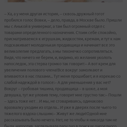
– Ха, а у меня другая история, – сквозь дружный гогот
пробился голос Вовки, – дело, правда, в Москве было. Пришли
мы с Анькой в универмаг, а там был огромный отдел с
товарами определенного назначения. Стоим себе спокойно,
присматриваемся к игрушкам, жидкостям, кремам, и тут к нам
подскакивает молоденькая продавщица и начинает все это
великолепие предлагать, а мы тихонечко сопротивляться.
Видя, что ничего не берем, и, видимо, из желания уколоть
напоследок, эта стерва громко так говорит:– А вот крем для
увеличения полового члена!Все вокруг замолкают и
впиваются в нас глазами... Тут меня прошибает, и я изрекаю со
слабой надеждой в голосе:– А для уменьшения у вас нет?
Вокруг – гробовая тишина, продавщица – в шоке, а моя
девушка, тут же уловив тему, говорит мне грустно так:– Пошли
– здесь тоже нет…И мы, не сговариваясь, одинаково
вразвалку уходим из отдела... И уже в дверях после чьего-то
тяжелого вздоха слышим:– Живут же люди!Одной мне
рассказывать было нечего. Нет, не то чтобы я никогда там не
была, напротив, заглядывала пару раз в поисках очередного