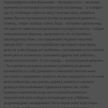
порнографическими фильмами. – Мультики есть? – выпалил
мужчинка и плотоядно осмотрел мою наставницу, – а то видел
где-то, но больше найти не могу. Получив отказ, любитель
аниме бросил прощальный взгляд на девушку и удалился. –
Знаешь, с порно вообще сейчас беда, – Катерина сделала вид,
что даже не заметила раздевающих взглядов клиента, – студии,
записывающие фильмы, закрываются. Из-за проблем с
законодательством, с поставщиками. Недавно закупила
партию DVD – почти все разобрали. Где новый товар брать,
даже не знаю.Правда, ее проблемы с поставками на тот момент
меня уже не волновали. Тревожило другое: как работать с
таким контингентом?– О, это ерунда, – махнула рукой девушка.
– Ты и должна вызывать желание у клиента, он должен
проникнуться к тебе доверием и симпатией. Многие меня
постоянно спрашивают, нравятся ли мне ощущения от того или
иного вибратора, массажера, шарика, смазки, и я должна
делиться впечатлениями. Одеваться нужно так, чтобы
нравиться мужчинам, ведь они основной контингент
покупателей, хотя в общем-то приходят все, и бабули с
дедулями даже заглядывают. Часто парни зовут в ресторан,