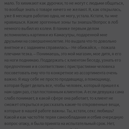
мало. То хихикают как дурочки, то не могут с людьми общаться,
то вообще знать о товаре ничего не желают. Я, как открылась,
уже 8 месяцев работаю одна, не могу, устала. Кстати, ты мне
нравишься. Какие эрогенные зоны ты знаешь?Вопрос в лоб
немного выбил из колеи. В панике первым делом
вспомнились картинки из Камасутры, подаренной мне
друзьями на совершеннолетие. Но выдала что-то довольно
внятное и с заданием справилась.– Не обижайся, – пожала
плечами тезка. – Понимаешь, это мой магазин, мое дитя, я его
на ноги поднимаю. Поддержать с клиентом беседу, узнать его
предпочтения и в соответствии с пристрастиями человека
посоветовать ему что-то конкретное из ассортимента очень
важно. Я ищу себе не просто продавщицу, а помощницу,
которая будет делать все, чтобы человек, который пришел к
нам один раз, стал постоянным клиентом. А если девушка сама
слабо понимает, в какой сфере она работает, то клиент не
сможет открыться и рассказать какие-то откровенные вещи,
которые в нашей работе важны. Ты, кстати, секс любишь?
Какой и как часто?Не теряя самообладания и отбив очередную
вопрос-атаку, я была принята на испытательный срок. Нет,