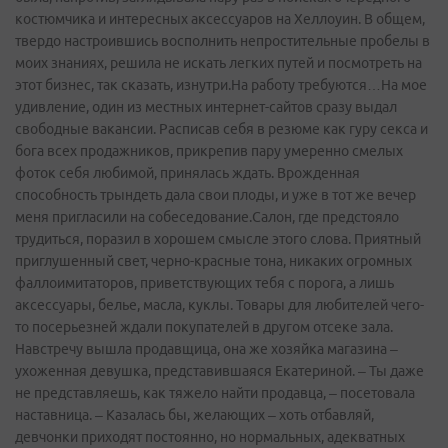
костюмчика и интересных аксессуаров на Хеллоуин. В общем,
твердо настроившись восполнить непростительные пробелы в
моих знаниях, решила не искать легких путей и посмотреть на
этот бизнес, так сказать, изнутри.На работу требуются…На мое
удивление, один из местных интернет-сайтов сразу выдал
свободные вакансии. Расписав себя в резюме как гуру секса и
бога всех продажников, прикрепив пару умеренно смелых
фоток себя любимой, принялась ждать. Врожденная
способность трындеть дала свои плоды, и уже в тот же вечер
меня пригласили на собеседование.Салон, где предстояло
трудиться, поразил в хорошем смысле этого слова. Приятный
приглушенный свет, черно-красные тона, никаких огромных
фаллоимитаторов, приветствующих тебя с порога, а лишь
аксессуары, белье, масла, куклы. Товары для любителей чего-
то посерьезней ждали покупателей в другом отсеке зала.
Навстречу вышла продавщица, она же хозяйка магазина –
ухоженная девушка, представившаяся Екатериной. – Ты даже
не представляешь, как тяжело найти продавца, – посетовала
наставница. – Казалась бы, желающих – хоть отбавляй,
девчонки приходят постоянно, но нормальных, адекватных