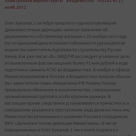
Электронная версия газеты "Владивосток" №3242 от 21
нояб. 2012
Олег Букалов, с октября прошлого года возглавлявший
Дальневосточную дирекцию, написал заявление об
увольнении по собственному желанию с 20 ноября сего года.
На сегодняшний день исполняет обязанности руководителя
ведомства заместитель Букалова по строительству Руслан
Азеев. Как уже писал «В», МВД РФ расследует уголовное дело
по выявленным фактам хищения более 93 млн рублей в ходе
подготовки саммита АТЭС во Владивостоке. 8 ноября в офисах
Минрегионразвития в Москве и Владивостоке прошли обыски.
Экс-заместителю главы Минрегиона РФ Роману Панову
предъявлено обвинение в мошенничестве, совершенном
организованной группой в особо крупном размере. В
настоящее время следствием устанавливается причастность к
совершению указанного преступления ряда должностных лиц
Министерства регионального развития России и сотрудников
ФКУ «Дальневосточная дирекция Минрегиона». В числе
подозреваемых и Олег Букалов. С него взята подписка о