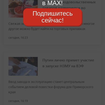
в MAX!
Ярмарки продовольственных
товаров развернутся во
Подпишитесь
Владивостоке
сейчас!
Свежая зелень, картофель, помидоры, огурцы и многое
другое можно будет найти на торговых прилавках
сегодня, 16:23
Путин лично примет участие
в запуске НЗМУ на ВЭФ
Ввод завода в эксплуатацию станет центральным
событием деловой повестки форума для Приморского
края
сегодня, 16:19