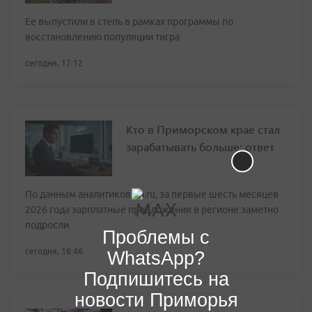
Ее выпустили в степь в рамках программы по
восстановлению популяции тигра
сегодня, 17:12
Кто в Приморском крае стал
зарабатывать больше: ответ
По данным аналитиков hh.ru, за первые шесть месяцев
2026 года зарплатные предложения в регионе заметно
подросли
Проблемы с
сегодня, 16:46
WhatsApp?
Подпишитесь на
новости Приморья