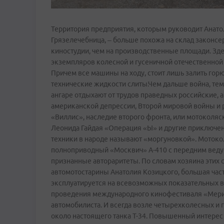
Территория предприятия, которым руководит Анатол
Грязелечебница, – больше похожа на склад законсер
киностудии, чем на производственные площади. Зде
экземпляров колесной и гусеничной отечественной 
Причем все машины на ходу, стоит лишь залить горю
технические жидкости слиты.Чем дальше война, тем 
ангаре отдыхают от трудов праведных российские,
американской депрессии, Второй мировой войны и р
«Виллис», наследие второго фронта, или мотоколя
Леонида Гайдая «Операция «Ы» и другие приключен
техники в народе называют «моргуновкой». Мотокол
полноприводный «Москвич» А-410 с передним веду
признанные автораритеты. По словам хозяина этих 
автомотостарины Анатолия Козицкого, большая част
эксплуатируется на всевозможных показательных вы
проведения международного кинофестиваля «Мериди
автомобилиста. И всегда возле четырехколесных и 
около настоящего танка Т-34. Повышенный интерес 