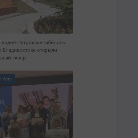
Сердце Патрокла» забилось:
о Владивостоке открыли
овый сквер
3 фото