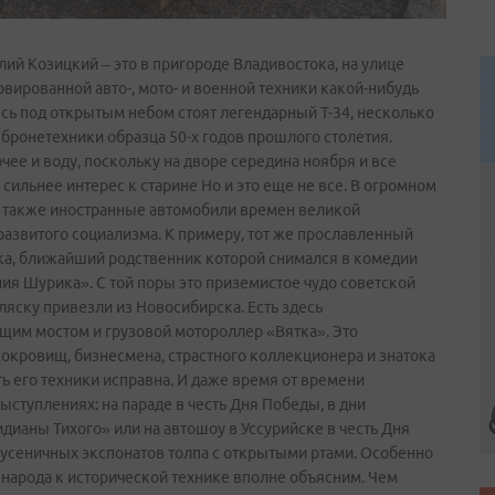
ий Козицкий – это в пригороде Владивостока, на улице
вированной авто-, мото- и военной техники какой-нибудь
сь под открытым небом стоят легендарный Т-34, несколько
бронетехники образца 50-х годов прошлого столетия.
чее и воду, поскольку на дворе середина ноября и все
сильнее интерес к старине Но и это еще не все. В огромном
 а также иностранные автомобили времен великой
азвитого социализма. К примеру, тот же прославленный
ска, ближайший родственник которой снимался в комедии
ия Шурика». С той поры это приземистое чудо советской
яску привезли из Новосибирска. Есть здесь
щим мостом и грузовой мотороллер «Вятка». Это
сокровищ, бизнесмена, страстного коллекционера и знатока
ь его техники исправна. И даже время от времени
ступлениях: на параде в честь Дня Победы, в дни
аны Тихого» или на автошоу в Уссурийске в честь Дня
гусеничных экспонатов толпа с открытыми ртами. Особенно
народа к исторической технике вполне объясним. Чем