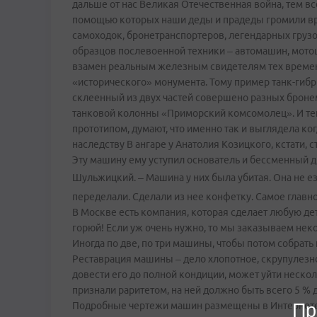
дальше от нас Великая Отечественная война, тем вс
помощью которых наши деды и прадеды громили враг
самоходок, бронетранспортеров, легендарных грузов
образцов послевоенной техники – автомашин, мотоц
взамен реальным железным свидетелям тех времен
«исторического» монумента. Тому пример танк-гиб
склеенный из двух частей совершено разных бронем
танковой колонны «Приморский комсомолец». И те
прототипом, думают, что именно так и выглядела ког
наследству В ангаре у Анатолия Козицкого, кстати,
Эту машину ему уступил основатель и бессменный 
Шульжицкий.
– Машина у них была убитая. Она не е
переделали. Сделали из нее конфетку. Самое главно
В Москве есть компания, которая сделает любую дет
горюй! Если уж очень нужно, то мы заказываем неко
Иногда по две, по три машины, чтобы потом собрать
Реставрация машины – дело хлопотное, скрупулезн
довести его до полной кондиции, может уйти нескол
признали раритетом, на ней должно быть всего 5 %
Подробные чертежи машин размещены в Интернете.
Пр