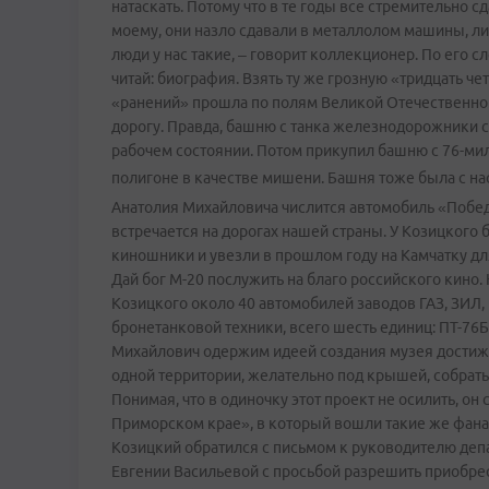
натаскать. Потому что в те годы все стремительно с
моему, они назло сдавали в металлолом машины, ли
люди у нас такие, – говорит коллекционер. По его с
читай: биография. Взять ту же грозную «тридцать че
«ранений» прошла по полям Великой Отечественной
дорогу. Правда, башню с танка железнодорожники 
рабочем состоянии. Потом прикупил башню с 76-ми
полигоне в качестве мишени. Башня тоже была с 
Анатолия Михайловича числится автомобиль «Побед
встречается на дорогах нашей страны. У Козицкого 
киношники и увезли в прошлом году на Камчатку дл
Дай бог М-20 послужить на благо российского кино
Козицкого около 40 автомобилей заводов ГАЗ, ЗИЛ
бронетанковой техники, всего шесть единиц: ПТ-76Б, 
Михайлович одержим идеей создания музея достиж
одной территории, желательно под крышей, собрать
Понимая, что в одиночку этот проект не осилить, он
Приморском крае», в который вошли такие же фанат
Козицкий обратился с письмом к руководителю д
Евгении Васильевой с просьбой разрешить приобрес