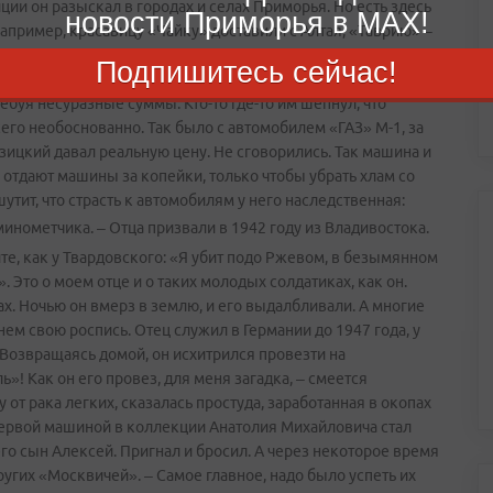
ции он разыскал в городах и селах Приморья. Но есть здесь
новости Приморья в MAX!
апример, красавицу «Чайку» доставили с Алтая, «Таврию» –
 в сараях или гаражах машинах или мотоциклах он узнает
Подпишитесь сейчас!
нтернета. Как правило, образцы автостарины продают дети
ебуя несуразные суммы. Кто-то где-то им шепнул, что
сего необоснованно. Так было с автомобилем «ГАЗ» М-1, за
ицкий давал реальную цену. Не сговорились. Так машина и
 отдают машины за копейки, только чтобы убрать хлам со
утит, что страсть к автомобилям у него наследственная:
 минометчика.
– Отца призвали в 1942 году из Владивостока.
те, как у Твардовского: «Я убит подо Ржевом, в безымянном
. Это о моем отце и о таких молодых солдатиках, как он.
ах. Ночью он вмерз в землю, и его выдалбливали. А многие
 нем свою роспись. Отец служил в Германии до 1947 года, у
 Возвращаясь домой, он исхитрился провезти на
 Как он его провез, для меня загадка, – смеется
т рака легких, сказалась простуда, заработанная в окопах
ервой машиной в коллекции Анатолия Михайловича стал
го сын Алексей. Пригнал и бросил. А через некоторое время
ругих «Москвичей». – Самое главное, надо было успеть их