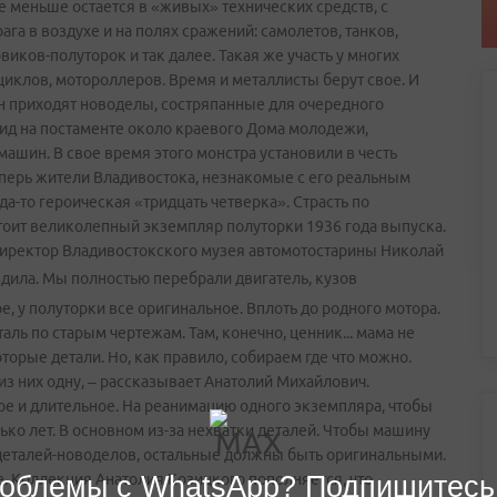
е меньше остается в «живых» технических средств, с
а в воздухе и на полях сражений: самолетов, танков,
иков-полуторок и так далее. Такая же участь у многих
иклов, мотороллеров. Время и металлисты берут свое. И
 приходят новоделы, состряпанные для очередного
рид на постаменте около краевого Дома молодежи,
ашин. В свое время этого монстра установили в честь
перь жители Владивостока, незнакомые с его реальным
да-то героическая «тридцать четверка». Страсть по
 стоит великолепный экземпляр полуторки 1936 года выпуска.
директор Владивостокского музея автомотостарины Николай
здила. Мы полностью перебрали двигатель, кузов
е, у полуторки все оригинальное. Вплоть до родного мотора.
аль по старым чертежам. Там, конечно, ценник... мама не
торые детали. Но, как правило, собираем где что можно.
 из них одну, – рассказывает Анатолий Михайлович.
ое и длительное. На реанимацию одного экземпляра, чтобы
ько лет. В основном из-за нехватки деталей. Чтобы машину
 деталей-новоделов, остальные должны быть оригинальными.
 Коллекция Анатолия Козицкого пополняется, что
облемы с WhatsApp? Подпишитесь