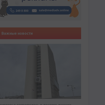
Важные новости
риморье закрепилось в десятке лучших