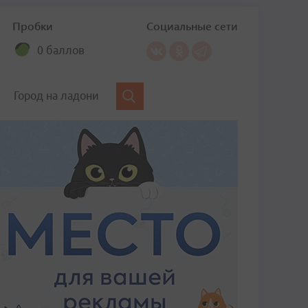
Пробки
Социальные сети
0 баллов
Город на ладони