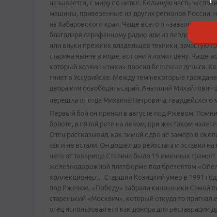
называется, с миру по нитке. Большую часть экспози
машины, привезенные из других регионов России, н
из Хабаровского края. Чаще всего о «завалявшихся»
благодаря сарафанному радио или из вездесущего И
или внуки прежних владельцев техники, зачастую тр
старина нынче в моде, вот они и ломят цену. Чаще в
который хозяин «эмки» просил бешеные деньги. Коз
гниет в Уссурийске. Между тем некоторые граждане
двора или освободить сарай. Анатолий Михайлович ш
перешла от отца Михаила Петровича, гвардейского
Первый бой он принял в августе под Ржевом. Помни
болоте, в пятой роте на левом, при жестоком налете»
Отец рассказывал, как зимой едва не замерз в окоп
так и не встали. Он дошел до рейхстага и оставил на
него от товарища Сталина было 15 именных грамот!
железнодорожной платформе под брезентом «Опель»!
коллекционер… Старший Козицкий умер в 1991 году о
под Ржевом. «Победу» забрали киношники Самой п
старенький «Москвич», который откуда-то пригнал е
отец использовал его как донора для реставрации д