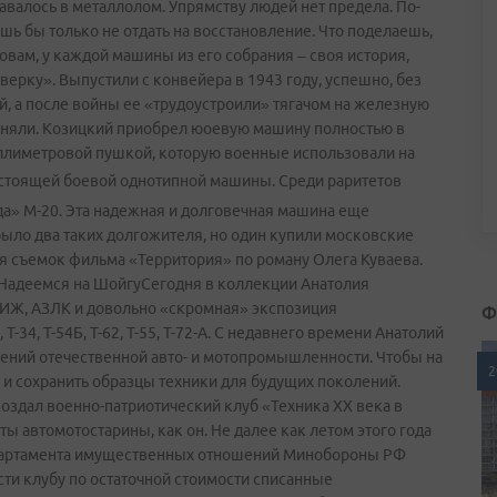
давалось в металлолом. Упрямству людей нет предела. По-
шь бы только не отдать на восстановление. Что поделаешь,
ловам, у каждой машины из его собрания – своя история,
тверку». Выпустили с конвейера в 1943 году, успешно, без
, а после войны ее «трудоустроили» тягачом на железную
сняли. Козицкий приобрел юоевую машину полностью в
ллиметровой пушкой, которую военные использовали на
настоящей боевой однотипной машины.
Среди раритетов
а» М-20. Эта надежная и долговечная машина еще
было два таких долгожителя, но один купили московские
я съемок фильма «Территория» по роману Олега Куваева.
. Надеемся на ШойгуСегодня в коллекции Анатолия
Ф
, ИЖ, АЗЛК и довольно «скромная» экспозиция
Т-34, Т-54Б, Т-62, Т-55, Т-72-А. С недавнего времени Анатолий
ений отечественной авто- и мотопромышленности. Чтобы на
2
 и сохранить образцы техники для будущих поколений.
 создал военно-патриотический клуб «Техника ХХ века в
ы автомотостарины, как он. Не далее как летом этого года
епартамента имущественных отношений Минобороны РФ
ти клубу по остаточной стоимости списанные