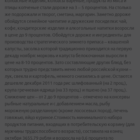
колбасные изделия, колбасы вареные, продукты из мяса и
птицы копченые стали дороже на 3 – 5 процентов. На столько
же подорожали и творог, сметана, маргарин. Заметно дороже
обойдутся семейное чаепитие и дружеские посиделки: чай,
кофе, кондитерские изделия и алкогольные напитки возросли
в цене до 9 процентов. Обойдутся дороже и ингредиенты для
производства стратегического зимнего припаса – квашеной
капусты, засолка которой традиционно приходится на первую
декаду ноября: морковь и капуста белокочанная выросли в
цене на 8-10 процентов. Зато составляющие других блюд, без
которых трудно представить меню любой российской кухни –
лук, свекла и картофель, немного снизились в цене. Остаются
дешевле декабря 2011 года рис шлифованный (на 2 проц.),
крупа гречневая-ядрица (на 33 проц.) и пшено (на 37 проц.).
Снижение цен – от 2 до 9 процентов – отмечено на консервы
рыбные натуральные и с добавлением масла, рыбу
мороженую разделанную (кроме лососевых пород), печень
говяжью, яйцо куриное.Стоимость минимального набора
продуктов питания, входящих в потребительскую корзину (для
мужчины трудоспособного возраста), составила на конец
октября 3655,79 рубля и возросла на 0,6 процента по