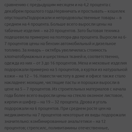
сравнению с предыдущим месяцем и на 4,2 процента с
декабрем прошлого года.Нервничать и простывать – кошелек
опустошатьПодорожали и непродовольственные товары – в
среднем на 4 процента. Больше всего выросли цены на
табачные изделия – на 20 процентов. Зато бытовая техника
подешевела примерно на полтора-два процента. Выросли на 6-
7 процентов цены на бензин автомобильный и дизельное
топливо. За январь – октябрь увеличилась стоимость
хлопчатобумажных и шерстяных тканей и, соответственно,
одежда из них – от 3 до 16 процентов. Меха и меховые изделия
подорожали примерно на 5 процентов, а куртки из натуральной
кожи – на 12 – 16. Навести чистоту в доме и офисе также стало
накладнее: моющие, чистящие пасты и порошки выросли в
цене на 5 – 7 процентов. Из строительных материалов с начала
года более всего выросли цены на стекло оконное листовое,
кирпич и шифер – на 19 – 32 процента. Дрова и уголь
подорожали на 6 процентов. При среднем росте цен на
медикаменты на 7 процентов некоторые их виды подорожали
значительно: комбинированные анальгетики – на 12
процентов; стрепсилс, поливитамины отечественные,