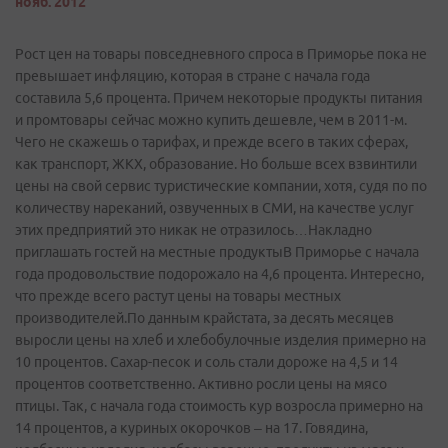
нояб. 2012
Рост цен на товары повседневного спроса в Приморье пока не
превышает инфляцию, которая в стране с начала года
составила 5,6 процента. Причем некоторые продукты питания
и промтовары сейчас можно купить дешевле, чем в 2011-м.
Чего не скажешь о тарифах, и прежде всего в таких сферах,
как транспорт, ЖКХ, образование. Но больше всех взвинтили
цены на свой сервис туристические компании, хотя, судя по по
количеству нареканий, озвученных в СМИ, на качестве услуг
этих предприятий это никак не отразилось…Накладно
приглашать гостей на местные продуктыВ Приморье с начала
года продовольствие подорожало на 4,6 процента. Интересно,
что прежде всего растут цены на товары местных
производителей.По данным крайстата, за десять месяцев
выросли цены на хлеб и хлебобулочные изделия примерно на
10 процентов. Сахар-песок и соль стали дороже на 4,5 и 14
процентов соответственно. Активно росли цены на мясо
птицы. Так, с начала года стоимость кур возросла примерно на
14 процентов, а куриных окорочков – на 17. Говядина,