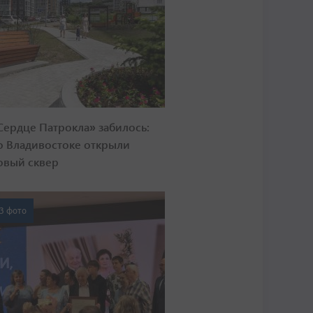
Сердце Патрокла» забилось:
о Владивостоке открыли
овый сквер
3 фото