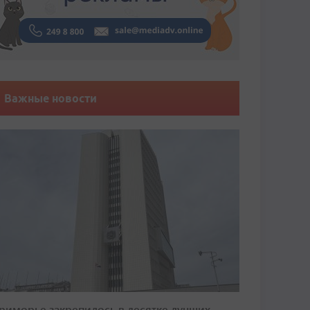
Важные новости
риморье закрепилось в десятке лучших