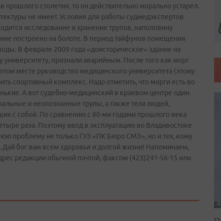
в прошлого столетия, то он действительно морально устарел.
итектуры не имеет. Условия для работы судмедэкспертов
водится исследование и хранение трупов, наполовину
ание построено на болоте. В период тайфунов помещения
оды. В феврале 2009 года «доисторическое» здание на
университету, признали аварийным. После того как морг
 этом месте руководство медицинского университета (этому
ть спортивный комплекс. Надо отметить, что морги есть во
нькие. А вот судебно-медицинский в краевом центре один.
нальные и неопознанные трупы, а также тела людей,
их с собой. По сравнению с 80-ми годами прошлого века
тыре раза. Поэтому ввод в эксплуатацию во Владивостоке
юю проблему не только ГУЗ «ПК Бюро СМЭ», но и тех, кому
. Дай бог вам всем здоровья и долгой жизни! Напоминаем,
дрес редакции обычной почтой, факсом (423)241-56-15 или
П