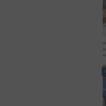
«
в
н
2