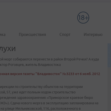
ика
Происшествия
Спорт
Интервью
лухи
ой морг собираются перенести в район Второй Речки? А куда
ктор Роговцев, житель Владивостока
нная версия газеты "Владивосток" №3233 от 6 нояб. 2012
дирекции по строительству объектов на территории
кой, 57, уже идет полным ходом строительство
учреждения здравоохранения «Приморское краевое бюро
МЭ»). Сдача нового морга в эксплуатацию запланирована на
а на улице Мельниковской, 116, расположенного в