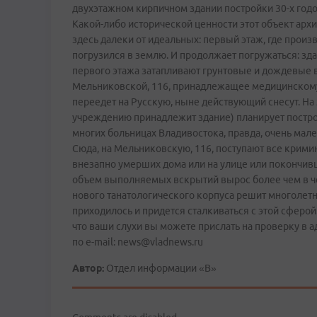
двухэтажном кирпичном здании постройки 30-х годо
Какой-либо исторической ценности этот объект арх
здесь далеки от идеальных: первый этаж, где произ
погрузился в землю. И продолжает погружаться: зд
первого этажа затапливают грунтовые и дождевые в
Мельниковской, 116, принадлежащее медицинскому 
переедет на Русскую, ныне действующий снесут. На
учреждению принадлежит здание) планирует построи
многих больницах Владивостока, правда, очень мале
Сюда, на Мельниковскую, 116, поступают все крими
внезапно умерших дома или на улице или покончивш
объем выполняемых вскрытий вырос более чем в че
нового танатологического корпуса решит многолетн
приходилось и придется сталкиваться с этой сферой
что ваши слухи вы можете прислать на проверку в а
по е-mail: news@vladnews.ru
Автор:
Отдел информации «В»