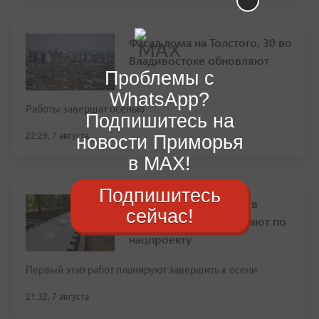
Фасад дома на Толстого, 30 во
Владивостоке обновляют
Проблемы с
WhatsApp?
Работы завершат осенью
Подпишитесь на
22:29, 7 августа
новости Приморья
в MAX!
Подпишитесь
Парк Дома офицеров в
сейчас!
Уссурийске преображают по
нацпроекту
Первый этап работ планируют завершить к осени
21:32, 7 августа