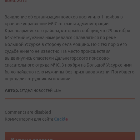
нояб. 2012
Заявление об организации поисков поступило 1 ноября в
краевое управление МЧС от главы администрации
Красноармейского района, который сообщил, что 29 октября
64-летний мужчина намеревался сплавляться по реке
Большой Уссурке в сторону села Рощино. Но с тех пор о его
судьбе ничего не известно. На место происшествия
выдвинулись спасатели Дальнегорского поисково-
спасательного отряда МЧС. 3 ноября на Большой Уссурке ими
было найдено тело мужчины без признаков жизни. Погибшего
передали сотрудникам полиции.
Автор:
Отдел новостей «В»
Comments are disabled
Комментарии для сайта
Cackl
e
Важные новости