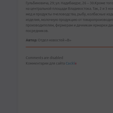
Гульбиновича, 29; ул. Надибаидзе, 26 – 30.Кроме то
на центральной площади Владивостока. Так, 2 и 3 
мед и продукты пчеловодства, рыбу, колбасные из
изделия, молочную продукцию от товаропроизводит
производителям, фермерам и дачникам ярмарки да
посредников.
Автор:
Отдел новостей «В»
Comments are disabled
Комментарии для сайта
Cackl
e