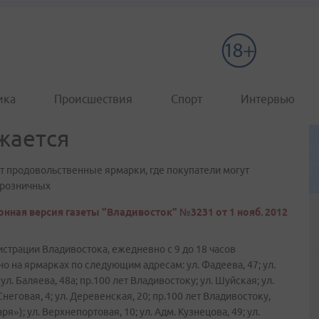
ика
Происшествия
Спорт
Интервью
жается
т продовольственные ярмарки, где покупатели могут
 розничных
нная версия газеты "Владивосток" №3231 от 1 нояб. 2012
страции Владивостока, ежедневно с 9 до 18 часов
на ярмарках по следующим адресам: ул. Фадеева, 47; ул.
 ул. Баляева, 48а; пр.100 лет Владивостоку; ул. Шуйская; ул.
неговая, 4; ул. Деревенская, 20; пр.100 лет Владивостоку,
»); ул. Верхнепортовая, 10; ул. Адм. Кузнецова, 49; ул.