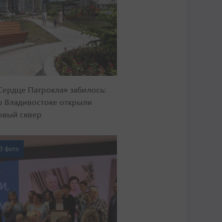
Сердце Патрокла» забилось:
о Владивостоке открыли
овый сквер
3 фото