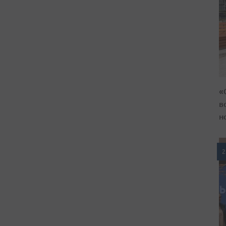
«
в
н
2