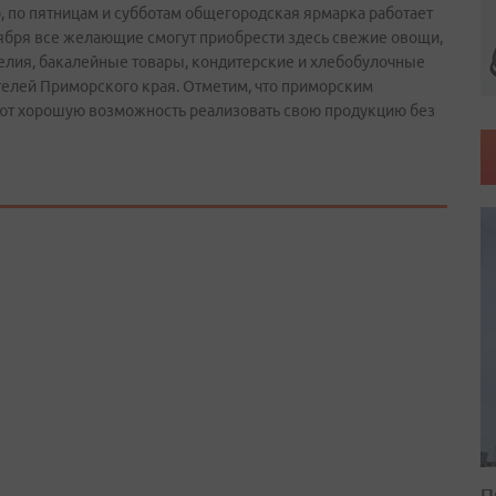
го, по пятницам и субботам общегородская ярмарка работает
ноября все желающие смогут приобрести здесь свежие овощи,
делия, бакалейные товары, кондитерские и хлебобулочные
елей Приморского края. Отметим, что приморским
ют хорошую возможность реализовать свою продукцию без
П