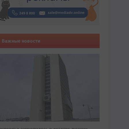
Важные новости
риморье закрепилось в десятке лучших