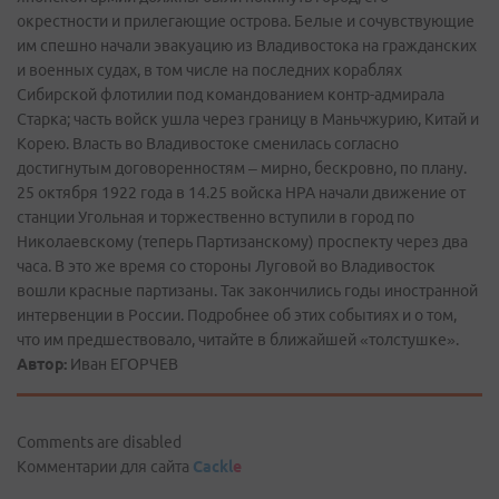
окрестности и прилегающие острова. Белые и сочувствующие
им спешно начали эвакуацию из Владивостока на гражданских
и военных судах, в том числе на последних кораблях
Сибирской флотилии под командованием контр-адмирала
Старка; часть войск ушла через границу в Маньчжурию, Китай и
Корею. Власть во Владивостоке сменилась согласно
достигнутым договоренностям – мирно, бескровно, по плану.
25 октября 1922 года в 14.25 войска НРА начали движение от
станции Угольная и торжественно вступили в город по
Николаевскому (теперь Партизанскому) проспекту через два
часа. В это же время со стороны Луговой во Владивосток
вошли красные партизаны. Так закончились годы иностранной
интервенции в России. Подробнее об этих событиях и о том,
что им предшествовало, читайте в ближайшей «толстушке».
Автор:
Иван ЕГОРЧЕВ
Comments are disabled
Комментарии для сайта
Cackl
e