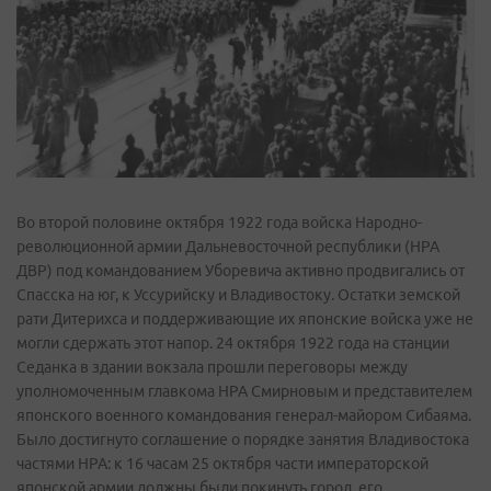
Во второй половине октября 1922 года войска Народно-
революционной армии Дальневосточной республики (НРА
ДВР) под командованием Уборевича активно продвигались от
Спасска на юг, к Уссурийску и Владивостоку. Остатки земской
рати Дитерихса и поддерживающие их японские войска уже не
могли сдержать этот напор. 24 октября 1922 года на станции
Седанка в здании вокзала прошли переговоры между
уполномоченным главкома НРА Смирновым и представителем
японского военного командования генерал-майором Сибаяма.
Было достигнуто соглашение о порядке занятия Владивостока
частями НРА: к 16 часам 25 октября части императорской
японской армии должны были покинуть город, его