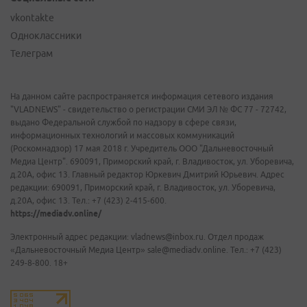
vkontakte
Одноклассники
Телеграм
На данном сайте распространяется информация сетевого издания
"VLADNEWS" - свидетельство о регистрации СМИ ЭЛ № ФС 77 - 72742,
выдано Федеральной службой по надзору в сфере связи,
информационных технологий и массовых коммуникаций
(Роскомнадзор) 17 мая 2018 г. Учредитель ООО "Дальневосточный
Медиа Центр". 690091, Приморский край, г. Владивосток, ул. Уборевича,
д.20А, офис 13. Главный редактор Юркевич Дмитрий Юрьевич. Адрес
редакции: 690091, Приморский край, г. Владивосток, ул. Уборевича,
д.20А, офис 13. Тел.: +7 (423) 2-415-600.
https://mediadv.online/
Электронный адрес редакции: vladnews@inbox.ru. Отдел продаж
«Дальневосточный Медиа Центр» sale@mediadv.online. Тел.: +7 (423)
249-8-800. 18+