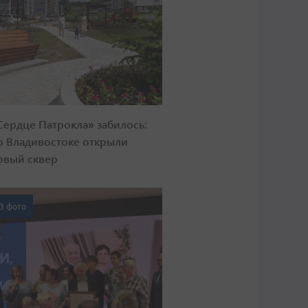
Сердце Патрокла» забилось:
о Владивостоке открыли
овый сквер
3 фото