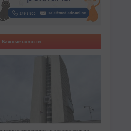
Важные новости
риморье закрепилось в десятке лучших