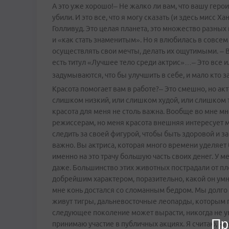
А это уже хорошо!– Не жалко ли вам, что вашу герои
убили. И это все, что я могу сказать (и здесь мисс Х
Голливуд. Это целая планета, это множество разных в
и «как стать знаменитым». Но я влюбилась в совсем
осуществлять свои мечты, делать их ощутимыми. – В
есть титул «Лучшее тело среди актрис»…– Это все 
задумываются, что бы улучшить в себе, и мало кто з
Красота помогает вам в работе?– Это смешно, но ак
слишком низкий, или слишком худой, или слишком т
красота для меня не столь важна. Вообще во мне мно
режиссерам, но меня красота внешняя интересует м
следить за своей фигурой, чтобы быть здоровой и за
важно. Вы актриса, которая много времени уделяе
именно на это трачу большую часть своих денег. У 
даже. Большинство этих животных пострадали от пл
добрейшим характером, поразительно, какой он ум
мне конь достался со сломанным бедром. Мы долго 
живут тигры, дальневосточные леопарды, которым г
следующее поколение может вырасти, никогда не у
Пр
принимаю участие в публичных акциях. Я считаю, чт