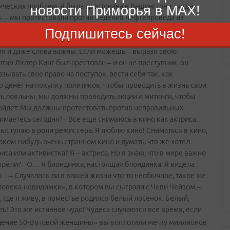
ических проблем. Я была арестована в Вашингтоне, когда
новости Приморья в MAX!
а» – мы протестовали против ведения нефтепровода из
то строительство все же началось, что местные фермеры и
Подпишитесь сейчас!
дивостока я полечу туда. Не знаю, что я там буду делать, но
ия и даже слова важны. Если можешь – вырази свою
ин Лютер Кинг был арестован – и он не преступник, он
ывать свое право на поступок, вести себя так, как
 денег на покупку политиков, чтобы проводить в жизнь свои
 лояльны, мы должны проводить акции и митинги, чтобы
е сойдет. Мы должны протестовать против неправильных
имаетесь сегодня?– Все еще снимаюсь в кино как актриса.
тупаю в роли режиссера. Я люблю кино! Сниматься в кино,
ком­-нибудь очень странном кино и думать, что же хотел
са или активистка? Я – актриса. Но я знаю, что в мире важно
рели?– О… Я блондинка, настоящая блондинка. Я видела
ю…– Случалось ли в вашей жизни что­-то необычное, такое же
ловека-невидимки», в котором вы сыграли с Чеви Чейзом.–
, где я живу, в поместье родился белый лосенок. Белый,
ть! Это же истинное чудо! Чудеса случаются все время, если
дение 50-футовой женщины» вы воплотили мечту миллионов