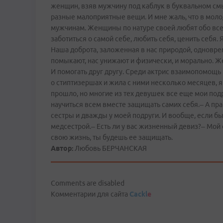
женщин, взяв мужчину под каблук в буквальном смы
разные малоприятные вещи. И мне жаль, что в молод
мужчинам. Женщины по натуре своей любят обо всех 
заботиться о самой себе, любить себя, ценить себя
Наша доброта, заложенная в нас природой, одновре
помыкают, нас унижают и физически, и морально. 
И помогать друг другу. Среди актрис взаимопомощь 
о стиптизершах и жила с ними несколько месяцев, я 
прошло, но многие из тех девушек все еще мои подру
научиться всем вместе защищать самих себя.– А прав
сестры и дважды у моей подруги. И вообще, если бы 
медсестрой.– Есть ли у вас жизненный девиз?– Мой 
свою жизнь, ты будешь ее защищать.
Автор:
Любовь БЕРЧАНСКАЯ
Comments are disabled
Комментарии для сайта
Cackl
e