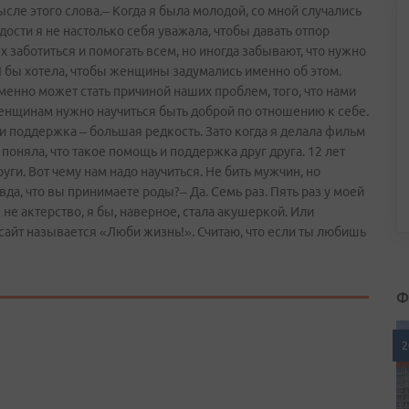
сле этого слова.– Когда я была молодой, со мной случались
ости я не настолько себя уважала, чтобы давать отпор
заботиться и помогать всем, но иногда забывают, что нужно
. Я бы хотела, чтобы женщины задумались именно об этом.
менно может стать причиной наших проблем, того, что нами
Женщинам нужно научиться быть доброй по отношению к себе.
и поддержка – большая редкость. Зато когда я делала фильм
поняла, что такое помощь и поддержка друг друга. 12 лет
ги. Вот чему нам надо научиться. Не бить мужчин, но
да, что вы принимаете роды?– Да. Семь раз. Пять раз у моей
не актерство, я бы, наверное, стала акушеркой. Или
сайт называется «Люби жизнь!». Считаю, что если ты любишь
Ф
2