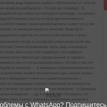
ню убили, ведь Тарантино снимает «Убить Билла-3»?– А ее не
анна загадочно улыбнулась).– Что для вас Голливуд?– О,
ещей. Как раз сейчас поп­-культура в Голливуде – это деньги
 другой Голливуд: в место, которое дает возможность
ы имеете звание самой красивой актрисы, кроме того, у вас
иллюзия, не имеющая никакого значения. Люди часто
адумывается над тем, что нужно в себе уважать. А жаль.
–
терская доля такова: ты всегда или слишком высокий, или
олстый. У меня неправильные черты лица, я не модель,
го углов, много всего нестандартного. Это нравится
еньше всего. Мир вокруг гораздо важнее. Я стараюсь
ниматься тем, что по-настоящему важно.– Кстати, о том, что
т борьбе за экологию…– Я занимаюсь спасением животных и
меня дома живет множество животных: куры, кошки, свиньи
охого обращения. У меня есть удивительный конь, с
ница. Но предыдущие хозяева совершенно не жалели его,
его лечили. Сегодня это прекрасное животное. – В Приморье
розит вымирание…– Да, я знаю об этом. Это ужасно, что
видев тигра. Я много занимаюсь проблемами экологии и
облемы с WhatsApp? Подпишитесь
о в мире все взаимосвязано, что человек, считающий себя