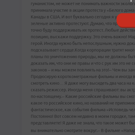
гуманистом, не может не понимать важности эколог
принимала участие в акции протеста у «Белого дом
Канады в США. И вот буквально сегодня я узнала, ч
зеленые активно протестуют. Думаю, что прямо из Вла
точно буду поддерживать их протест. Любые действ
позицию, выскажи поддержку. Это очень важно! Март
герой. Иногда нужно быть непослушным, нужно доказ
подсказывает сердце.Когда корпорации тратят много
планы по уничтожению природы, мы не должны быть
доказать им, что они не правы и что с рук им это н
законов – и мы можем повлиять на это!– Чем вы зан
Продюсирую короткометражные фильмы и иногда выс
смотреть кино… Я даже могу высидеть два часа на ка
сказать режиссер. Иногда меня спрашивают: вы актри
по-настоящему.– Какие российские фильмы вы смот
какое-­то российское кино, но названий не припомн
фантастическое, как события фильма «Исповедь че
Постоянно! Вот совсем недавно в моем городке, там
представляете! Я даже не знала, что такое может бы
вы внимательно смотрите вокруг.
– В фильме «Напа