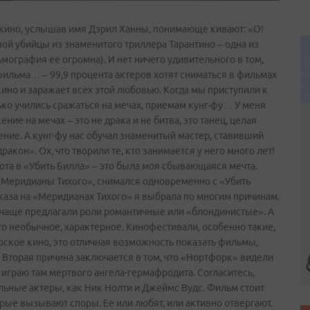
кино, услышав имя Дэрил Ханны, понимающе кивают: «О!
зой убийцы из знаменитого триллера Тарантино – одна из
мография ее огромна). И нет ничего удивительного в том,
 фильма… – 99,9 процента актеров хотят сниматься в фильмах
кино и заражает всех этой любовью. Когда мы приступили к
ько учились сражаться на мечах, приемам кунг-фу… У меня
ние на мечах – это не драка и не битва, это танец, целая
ние. А кунг-фу нас обучал знаменитый мастер, ставивший
кон». Ох, что творили те, кто занимается у него много лет!
та в «Убить Билла» – это была моя сбывающаяся мечта.
 «Меридианы Тихого», снимался одновременно с «Убить
каза на «Меридианах Тихого» я выбрала по многим причинам.
не чаще предлагали роли романтичные или «блондинистые». А
­-то необычное, характерное. Кинофестивали, особенно такие,
ское кино, это отличная возможность показать фильмы,
 Вторая причина заключается в том, что «Нортфорк» видели
Я играю там мертвого ангела-гермафродита. Согласитесь,
льные актеры, как Ник Нолти и Джеймс Вудс. Фильм стоит
торые вызывают споры. Ее или любят, или активно отвергают.