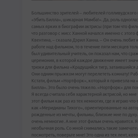
Большинство зрителей – любителей голливудского 
«Убить Билла», шикарная Мамба!». Да, роль одногла
самых ярких в биографии актрисы (при том что филь
что разговор с мисс Ханной начался именно с этого
Квентина, – сказала Дэрил Ханна. – Он очень любит 
работе над фильмом, то в течение пяти месяцев тол
был удивительный учитель, он показал нам, что сраже
церемония, в которой каждое движение имеет значе
трюки для фильма «Крадущийся тигр, затаившийся дра
Они одним прыжком могут перелететь комнату! Рабо
Кстати, фильм «Нортфорк», который я привезла на
Билла». Это было очень тяжело. «Нортфорк» для по
Я всегда считала себя характерной актрисой, но м
этот фильм как раз из тех немногих, где я играю что
как «Меридианы Тихого», ориентированные на автор
рожденные из мечты, фильмы, близкие мне по духу.
очень немногие. А мне этот фильм очень нравится. 
необычная роль. Со мной снимались такие замечате
посмотреть, поверьте мне! Это одна из тех лент, ко