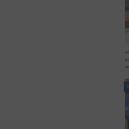
«
в
н
2