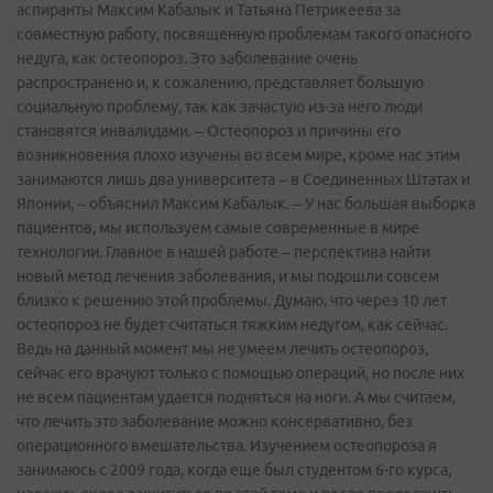
аспиранты Максим Кабалык и Татьяна Петрикеева за
совместную работу, посвященную проблемам такого опасного
недуга, как остеопороз. Это заболевание очень
распространено и, к сожалению, представляет большую
социальную проблему, так как зачастую из-за него люди
становятся инвалидами. – Остеопороз и причины его
возникновения плохо изучены во всем мире, кроме нас этим
занимаются лишь два университета – в Соединенных Штатах и
Японии, – объяснил Максим Кабалык. – У нас большая выборка
пациентов, мы используем самые современные в мире
технологии. Главное в нашей работе – перспектива найти
новый метод лечения заболевания, и мы подошли совсем
близко к решению этой проблемы. Думаю, что через 10 лет
остеопороз не будет считаться тяжким недугом, как сейчас.
Ведь на данный момент мы не умеем лечить остеопороз,
сейчас его врачуют только с помощью операций, но после них
не всем пациентам удается подняться на ноги. А мы считаем,
что лечить это заболевание можно консервативно, без
операционного вмешательства. Изучением остеопороза я
занимаюсь с 2009 года, когда еще был студентом 6-го курса,