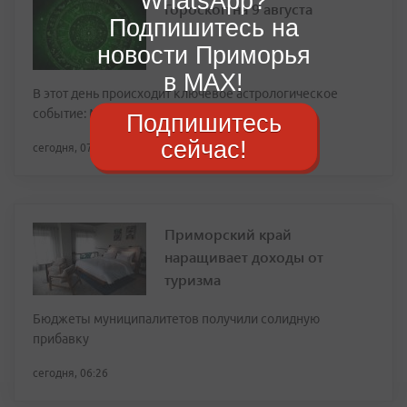
WhatsApp?
Гороскоп на 9 августа
Подпишитесь на
новости Приморья
в MAX!
В этот день происходит ключевое астрологическое
событие: Меркурий входит в знак Льва
Подпишитесь
сейчас!
сегодня, 07:42
Приморский край
наращивает доходы от
туризма
Бюджеты муниципалитетов получили солидную
прибавку
сегодня, 06:26