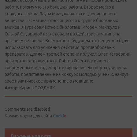
надеюсь скоро защититься по этой теме и после продолжить
работу, потому что это большая работа. Второе место в
конкурсе заняла Лаура Мнацаканян за изучение нового
вещества – агматина, относящегося к группе биогенных
аминов. Лаура совместно с биологами Игорем Манжуло и
Ольгой Огурцовой исследовали воздействие агматина на
организм человека. Возможно, в будущем это вещество будут
использовать для усиления действия противоболевых
препаратов. Диплом третьей степени получил Олег Четверкин,
врач ортопед-травматолог. Работа Олега посвящена
современным методам протезирования. Эксперты уверены:
работы, представленные на конкурс молодых ученых, найдут
свое практическое применение в медицине.
Автор:
Карина ПОЗДНЯК
Comments are disabled
Комментарии для сайта
Cackl
e
Важные новости