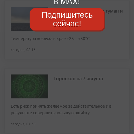
в MAX!
Владивосток накрыли туман и
Подпишитесь
морось
сейчас!
Температура воздуха в крае +25…+30°C
сегодня, 08:16
Гороскоп на 7 августа
Есть риск принять желаемое за действительное и в
результате совершить большую ошибку
сегодня, 07:38