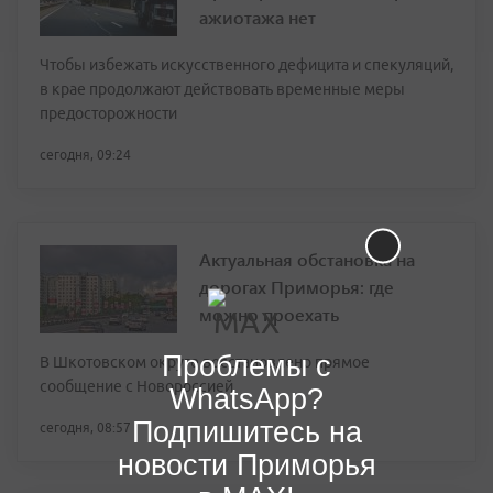
ажиотажа нет
Чтобы избежать искусственного дефицита и спекуляций,
в крае продолжают действовать временные меры
предосторожности
сегодня, 09:24
Актуальная обстановка на
дорогах Приморья: где
можно проехать
Проблемы с
В Шкотовском округе восстановлено прямое
сообщение с Новороссией
WhatsApp?
Подпишитесь на
сегодня, 08:57
новости Приморья