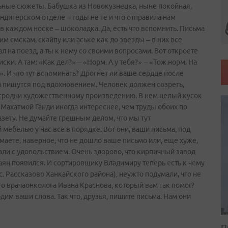
ьные сюжеты. Бабушка из Новокузнецка, ныне покойная,
ндитерском отделе – годы не те и что отправила нам
 каждом носке – шоколадка. Да, есть что вспомнить. Письма
 смскам, скайпу или аське как до звезды – в них все
вал на поезд, а ты к нему со своими вопросами. Вот откроете
ски. А там: «Как дел?» – «Норм. А у тебя?» – «Тож норм. На
». И что тут вспоминать? Дрогнет ли ваше сердце после
а пишутся под вдохновением. Человек должен созреть,
о сродни художественному произведению. В нем целый кусок
с Махатмой Ганди иногда интереснее, чем труды обоих по
азету. Не думайте грешным делом, что мы тут
мебелью у нас все в порядке. Вот они, ваши письма, под
умаете, наверное, что не дошло ваше письмо или, еще хуже,
али с удовольствием. Очень здорово, что кирпичный завод
баян появился. И сортировщику Владимиру теперь есть к чему
с. Рассказово Ханкайского района), неужто подумали, что не
 врача­онколога Ивана Краснова, который вам так помог?
дим ваши слова. Так что, друзья, пишите письма. Нам они
П