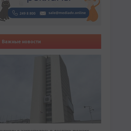
Важные новости
риморье закрепилось в десятке лучших