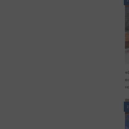
2
«
в
н
2