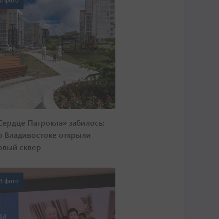
0 фото
Сердце Патрокла» забилось:
о Владивостоке открыли
овый сквер
3 фото