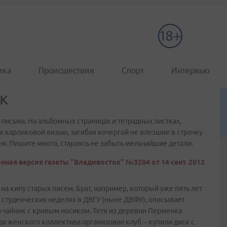
ика
Происшествия
Спорт
Интервью
к
 письма. На альбомных страницах и тетрадных листках,
 карликовой вязью, загибая кочергой не влезшие в строчку
м. Пишите много, стараясь не забыть мельчайшие детали.
нная версия газеты "Владивосток" №3204 от 14 сент. 2012
на кипу старых писем. Брат, например, который уже пять лет
х студенческих неделях в ДВГУ (ныне ДВФУ), описывает
 чайник с кривым носиком. Тетя из деревни Перменка
ди женского коллектива организован клуб – купили диск с