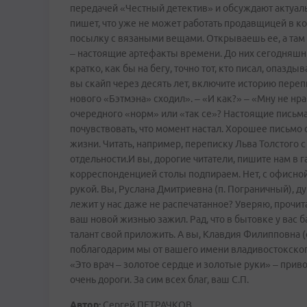
передачей «Честный детектив» и обсуждают актуал
пишет, что уже не может работать продавщицей в ко
посылку с вязаными вещами. Открываешь ее, а там в
– настоящие артефакты времени. До них сегодняшним
кратко, как бы на бегу, точно тот, кто писал, опазды
вы скайп через десять лет, включите историю перепи
нового «Бэтмэна» сходил». – «И как?» – «Мну не нра
очередного «норм» или «так се»? Настоящие письм
почувствовать, что момент настал. Хорошее письм
жизни. Читать, например, переписку Льва Толстого 
отдельности.И вы, дорогие читатели, пишите нам в г
корреспонденцией столы подпираем. Нет, с офисной 
рукой. Вы, Руслана Дмитриевна (п. Пограничный), д
лежит у нас даже не распечатанное? Уверяю, прочит
ваш новой жизнью зажил. Рад, что в бытовке у вас 
талант свой приложить. А вы, Клавдия Филипповна (
поблагодарим мы от вашего имени владивостокского
«Это врач – золотое сердце и золотые руки» – приво
очень дороги. За сим всех благ, ваш С.П.
Автор:
Сергей ПЕТРАЧКОВ