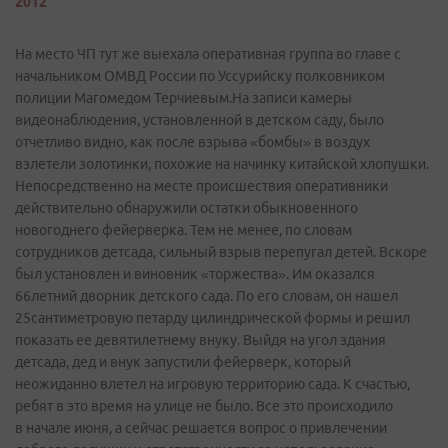
2012
На место ЧП тут же выехала оперативная группа во главе с
начальником ОМВД России по Уссурийску полковником
полиции Магомедом Терчиевым.На записи камеры
видеонаблюдения, установленной в детском саду, было
отчетливо видно, как после взрыва «бомбы» в воздух
взлетели золотинки, похожие на начинку китайской хлопушки.
Непосредственно на месте происшествия оперативники
действительно обнаружили остатки обыкновенного
новогоднего фейерверка. Тем не менее, по словам
сотрудников детсада, сильный взрыв перепугал детей. Вскоре
был установлен и виновник «торжества». Им оказался
66летний дворник детского сада. По его словам, он нашел
25сантиметровую петарду цилиндрической формы и решил
показать ее девятилетнему внуку. Выйдя на угол здания
детсада, дед и внук запустили фейерверк, который
неожиданно влетел на игровую территорию сада. К счастью,
ребят в это время на улице не было. Все это происходило
в начале июня, а сейчас решается вопрос о привлечении