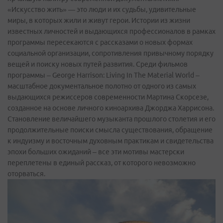
«Искусство жить» — это люди и их судьбы, удивительные
миры, в которых жили и живут герои. Истории из жизни
известных личностей и выдающихся профессионалов в рамках
программы пересекаются с рассказами о новых формах
социальной организации, сопротивления привычному порядку
вещей и поиску новых путей развития. Среди фильмов
программы – George Harrison: Living In The Material World –
масштабное документальное полотно от одного из самых
выдающихся режиссеров современности Мартина Скорсезе,
созданное на основе личного киноархива Джорджа Харрисона.
Становление величайшего музыканта прошлого столетия и его
продолжительные поиски смысла существования, обращение
к индуизму и восточным духовным практикам и свидетельства
эпохи больших ожиданий – все эти мотивы мастерски
переплетены в единый рассказ, от которого невозможно
оторваться.