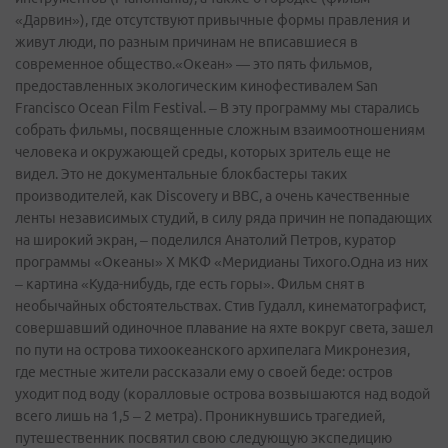
«Дарвин»), где отсутствуют привычные формы правления и
живут люди, по разным причинам не вписавшиеся в
современное общество.«Океан» — это пять фильмов,
предоставленных экологическим кинофестивалем San
Francisco Ocean Film Festival. – В эту программу мы старались
собрать фильмы, посвященные сложным взаимоотношениям
человека и окружающей среды, которых зритель еще не
видел. Это не документальные блокбастеры таких
производителей, как Discovery и BBC, а очень качественные
ленты независимых студий, в силу ряда причин не попадающих
на широкий экран, – поделился Анатолий Петров, куратор
программы «Океаны» X МКФ «Меридианы Тихого.Одна из них
– картина «Куда-нибудь, где есть горы». Фильм снят в
необычайных обстоятельствах. Стив Гудалл, кинематографист,
совершавший одиночное плавание на яхте вокруг света, зашел
по пути на острова тихоокеанского архипелага Микронезия,
где местные жители рассказали ему о своей беде: остров
уходит под воду (коралловые острова возвышаются над водой
всего лишь на 1,5 – 2 метра). Проникнувшись трагедией,
путешественник посвятил свою следующую экспедицию