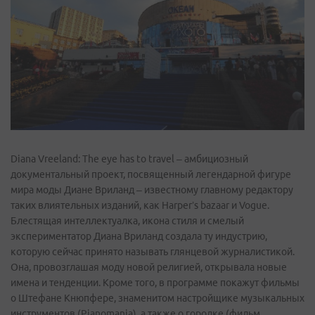
Diana Vreeland: The eye has to travel – амбициозный
документальный проект, посвященный легендарной фигуре
мира моды Диане Вриланд – известному главному редактору
таких влиятельных изданий, как Harper’s bazaar и Vogue.
Блестящая интеллектуалка, икона стиля и смелый
экспериментатор Диана Вриланд создала ту индустрию,
которую сейчас принято называть глянцевой журналистикой.
Она, провозглашая моду новой религией, открывала новые
имена и тенденции. Кроме того, в программе покажут фильмы
о Штефане Кнюпфере, знаменитом настройщике музыкальных
инструментов (Pianomania), а также о городке (фильм