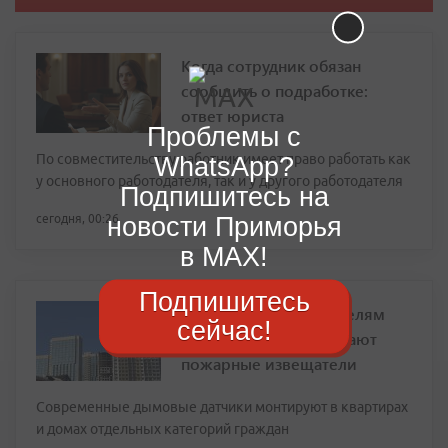
Когда сотрудник обязан
сообщить о подработке:
ответ юриста
Проблемы с
По совместительству работник имеет право работать как
WhatsApp?
у основного работодателя, так и у другого работодателя
Подпишитесь на
новости Приморья
сегодня, 00:26
в MAX!
Подпишитесь
Во Владивостоке жителям
сейчас!
бесплатно устанавливают
пожарные извещатели
Современные дымовые датчики монтируют в квартирах
и домах отдельных категорий граждан