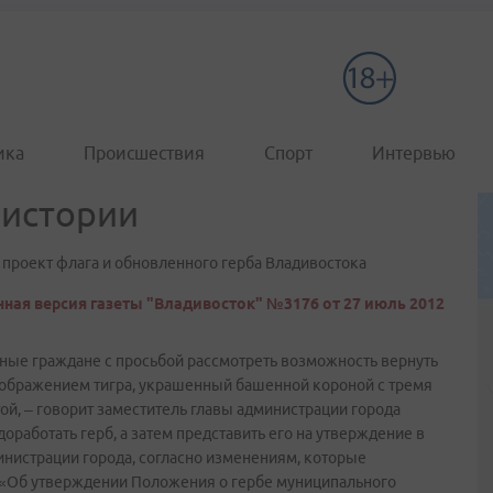
ика
Происшествия
Спорт
Интервью
 истории
 проект флага и обновленного герба Владивостока
ная версия газеты "Владивосток" №3176 от 27 июль 2012
тные граждане с просьбой рассмотреть возможность вернуть
изображением тигра, украшенный башенной короной с тремя
й, – говорит заместитель главы администрации города
работать герб, а затем представить его на утверждение в
инистрации города, согласно изменениям, которые
 «Об утверждении Положения о гербе муниципального