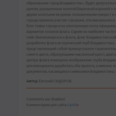
образования город Владивосток», будет допускать
щитом, украшенным золотой башенной короной о пя
двумя золотыми якорями, положенными накрест и 
города приняли участие горожане, откликнувшиеся
блог главы города и на электронную почту официал
вариантов эскизов флага. Одним из наиболее часто
гюйс Военно­морского флота, флаг Владивостокской
разработке флага исторический герб Владивостока.
представляющий собой прямоугольное горизонталь
синего цвета, образующими наклонный крест, диаг
центре флага помещено изображение герба Владиво
рекомендовали доработать оба проекта, а именно: 
документов, касающихся символики Владивостока, 
Автор:
Евгений СИДОРОВ
Comments are disabled
Комментарии для сайта
Cackl
e