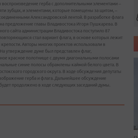
ся воспроизведение герба с дополнительными элементами –
ти зубцах, и элементами, которые помещены за щитом, –
соединенными Александровской лентой. В разработке флага
 на предложение главы Владивостока Игоря Пушкарева. В
ьного сайта администрации Владивостока поступило 87
 повторяющихся стал вариант флага, в основе которых лежит
 крепости. Авторы многих проектов использовали в
 На утверждение думе был представлен флаг,
ное красное полотнище с двумя диагональными полосами
ональные синие полосы обрамлены каймой белого цвета. В
стокского городского округа. В ходе обсуждения депутаты
изображение герба и флага. Дальнейшее обсуждение
будет продолжено в ходе следующих заседаний думы.
П