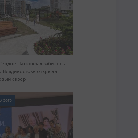
Сердце Патрокла» забилось:
о Владивостоке открыли
овый сквер
3 фото