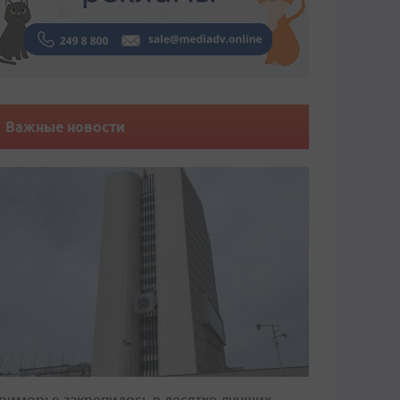
Важные новости
риморье закрепилось в десятке лучших