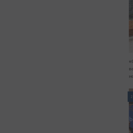
«
в
н
2