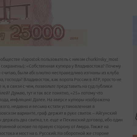
обществе vlapostok пользователь с ником churkinsky_most
 сохранены): «Собственная купюра у Владивостока? Почему
, я считаю, были абсолютно несправедливо изгнаны из клуба
, господа? Владивосток, как ворота России в АТР, просто не
и, в связи с чем, позвольте представить на суд публики
ей? Думаю, тут и так все понятно, «25» потому что
спода, инфляция! Далее. На аверсе купюры изображена
ого, недавно и весьма кстати установленная в
ровском варианте, граф держит в руке свиток – Айгунский
 держать два свитка, т.е. еще и Пекинский договор, ибо один
тоянной основе по правую сторону от Амура. Также на
стока и мост на о. Русский. На оборотной же стороне