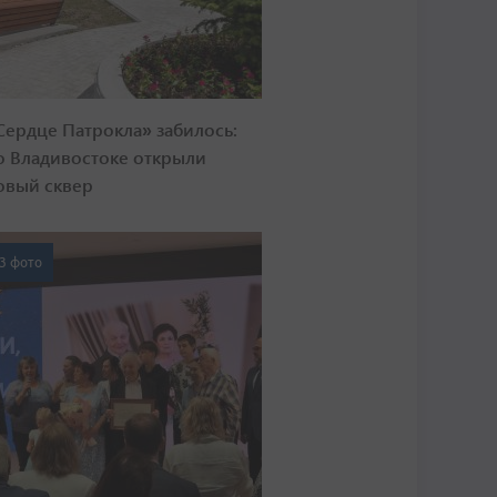
Сердце Патрокла» забилось:
о Владивостоке открыли
овый сквер
3 фото