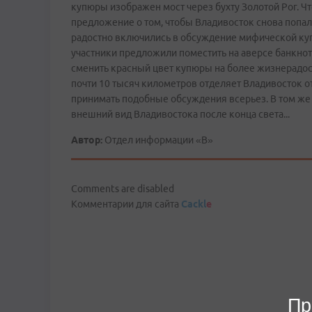
купюры изображен мост через бухту Золотой Рог. Ч
предложение о том, чтобы Владивосток снова попал 
радостно включились в обсуждение мифической купю
участники предложили поместить на аверсе банкнот
сменить красный цвет купюры на более жизнерадост
почти 10 тысяч километров отделяет Владивосток от 
принимать подобные обсуждения всерьез. В том же
внешний вид Владивостока после конца света...
Автор:
Отдел информации «В»
Comments are disabled
Комментарии для сайта
Cackl
e
Пр