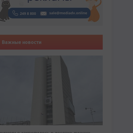
Важные новости
риморье закрепилось в десятке лучших