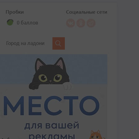
Пробки
Социальные сети
0 баллов
Город на ладони