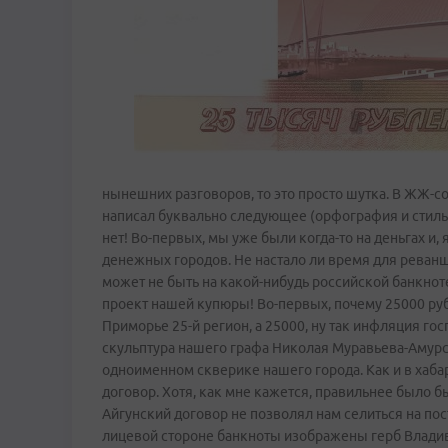
нынешних разговоров, то это просто шутка. В ЖЖ-со
написал буквально следующее (орфография и стиль
нет! Во-первых, мы уже были когда-то на деньгах и
денежных городов. Не настало ли время для реванша
может не быть на какой-нибудь российской банкноте 
проект нашей купюры! Во-первых, почему 25000 рубл
Приморье 25-й регион, а 25000, ну так инфляция го
скульптура нашего графа Николая Муравьева-Амурск
одноименном скверике нашего города. Как и в хаба
договор. Хотя, как мне кажется, правильнее было бы
Айгунский договор не позволял нам селиться на пос
лицевой стороне банкноты изображены герб Владиво