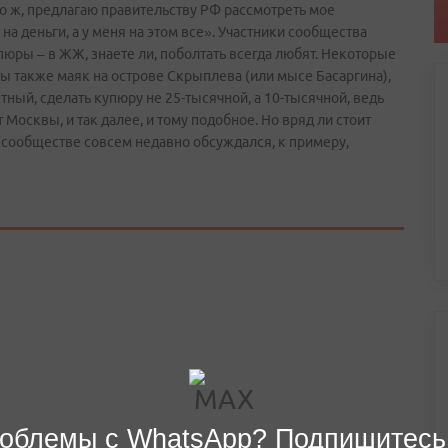
то ж, предлагаю правительству РФ рассмотреть мое
на деньги, а у меня на этом все». Участники сообщества
ры – в ЖЖ, знаете ли, поболтать всегда любят. Некоторые
ы также маяк на острове Скрыплева (или мысе Басаргина),
ный, сделать купюру не 25-тысячной, а 10-тысячной, ведь
Москвы, и так далее, и тому подобное. Но вряд ли стоит
 сообществе совсем недавно обсуждался, к примеру,
облемы с WhatsApp? Подпишитесь