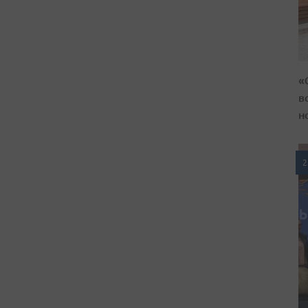
«
в
н
2