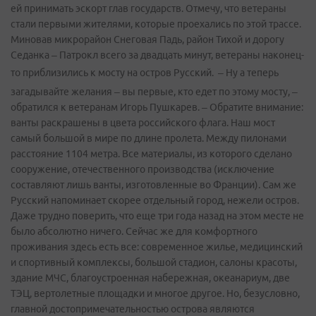
ей принимать эскорт глав государств. Отмечу, что ветераны
стали первыми жителями, которые проехались по этой трассе.
Миновав микрорайон Снеговая Падь, район Тихой и дорогу
Седанка – Патрокл всего за двадцать минут, ветераны наконец­-
то приблизились к мосту на остров Русский.
– Ну а теперь
загадывайте желания – вы первые, кто едет по этому мосту, –
обратился к ветеранам Игорь Пушкарев. – Обратите внимание:
ванты раскрашены в цвета российского флага. Наш мост
самый большой в мире по длине пролета. Между пилонами
расстояние 1104 метра. Все материалы, из которого сделано
сооружение, отечественного производства (исключение
составляют лишь ванты, изготовленные во Франции). Сам же
Русский напоминает скорее отдельный город, нежели остров.
Даже трудно поверить, что еще три года назад на этом месте не
было абсолютно ничего. Сейчас же для комфортного
проживания здесь есть все: современное жилье, медицинский
и спортивный комплексы, большой стадион, салоны красоты,
здание МЧС, благоустроенная набережная, океанариум, две
ТЭЦ, вертолетные площадки и многое другое. Но, безусловно,
главной достопримечательностью острова являются