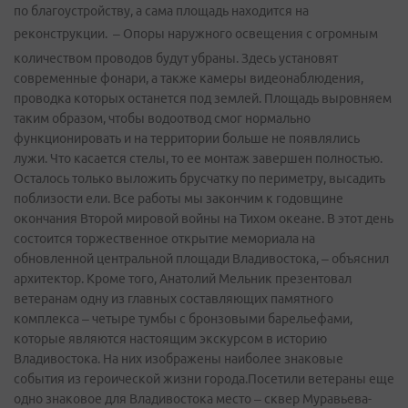
по благоустройству, а сама площадь находится на
реконструкции.
– Опоры наружного освещения с огромным
количеством проводов будут убраны. Здесь установят
современные фонари, а также камеры видеонаблюдения,
проводка которых останется под землей. Площадь выровняем
таким образом, чтобы водоотвод смог нормально
функционировать и на территории больше не появлялись
лужи. Что касается стелы, то ее монтаж завершен полностью.
Осталось только выложить брусчатку по периметру, высадить
поблизости ели. Все работы мы закончим к годовщине
окончания Второй мировой войны на Тихом океане. В этот день
состоится торжественное открытие мемориала на
обновленной центральной площади Владивостока, – объяснил
архитектор. Кроме того, Анатолий Мельник презентовал
ветеранам одну из главных составляющих памятного
комплекса – четыре тумбы с бронзовыми барельефами,
которые являются настоящим экскурсом в историю
Владивостока. На них изображены наиболее знаковые
события из героической жизни города.Посетили ветераны еще
одно знаковое для Владивостока место – сквер Муравьева-