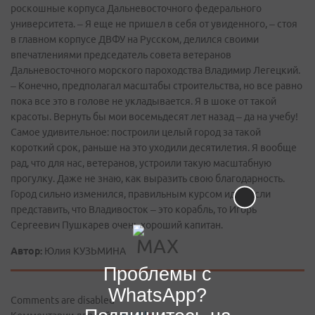
роскошные корпуса Дальневосточного федерального
университета. – Я еще не пришел в себя от увиденного, – стоя
в главном корпусе ДВФУ на Русском, делился своими
впечатлениями председатель совета ветеранов
Дальневосточного морского пароходства Владимир Легецкий.
– Конечно, предполагал масштабы строительства, но все равно
пока все это в голове не укладывается. Я в шоке от такой
красоты. Вернуть бы мои восемьдесят лет назад – да на учебу!
Самое удивительное: построили целый город за такой
короткий срок, раньше на это уходили десятилетия. Я вообще
рад, что для нас, ветеранов, устроили такую масштабную
прогулку. Даже не знаю, как выразить свою благодарность.
Город сильно изменился, правильным курсом идет. Если
представить, что Владивосток – это корабль, то Игорь
Сергеевич Пушкарев очень хороший капитан.
Автор:
Юлия КУЗЬМИНА
Проблемы с
WhatsApp?
Comments are disabled