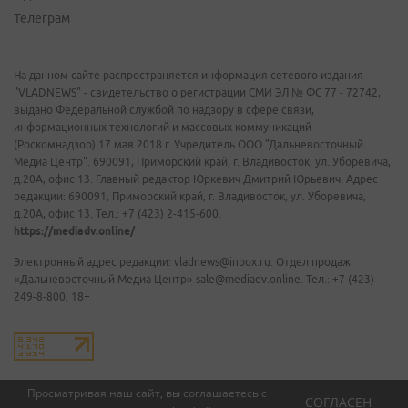
Телеграм
На данном сайте распространяется информация сетевого издания
"VLADNEWS" - свидетельство о регистрации СМИ ЭЛ № ФС 77 - 72742,
выдано Федеральной службой по надзору в сфере связи,
информационных технологий и массовых коммуникаций
(Роскомнадзор) 17 мая 2018 г. Учредитель ООО "Дальневосточный
Медиа Центр". 690091, Приморский край, г. Владивосток, ул. Уборевича,
д.20А, офис 13. Главный редактор Юркевич Дмитрий Юрьевич. Адрес
редакции: 690091, Приморский край, г. Владивосток, ул. Уборевича,
д.20А, офис 13. Тел.: +7 (423) 2-415-600.
https://mediadv.online/
Электронный адрес редакции: vladnews@inbox.ru. Отдел продаж
«Дальневосточный Медиа Центр» sale@mediadv.online. Тел.: +7 (423)
249-8-800. 18+
Просматривая наш сайт, вы соглашаетесь с
СОГЛАСЕН