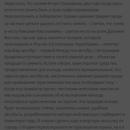
Амурского. По словам Игоря Пушкарева, два года назад здесь
хотели построить банк, а прах графа планировали
перезахоронить в Хабаровске. Однако администрации города
за частные деньги удалось отстоять землю.
– Считаю, что сквер
в честь Николая Николаевича – святое место на всем Дальнем
Востоке, так как здесь покоится человек, который
присоединил к России эту огромную территорию, – отметил
мэр.Ваш автобус – первый Между тем автобус с ветеранами
продолжал путешествие к своей главной цели – объектам
грядущего саммита. Кстати говоря, транспортное средство,
предоставленное для выезда, является муниципальным. Это
один из двух автобусов, закупленных администрацией города
для проведения туристических поездок по Владивостоку. –
Когда я устраивал встречи с местными жителями, многие из
них выражали сожаление об исчезновении некогда
популярных туристических экскурсий. Эта традиция вскоре
будет возвращена. Сейчас закуплены новые, удобные
автобусы, разрабатывается интересный маршрут, подбираются
грамотные гиды. В планах сделать еще и морскую прогулку по
городу. Сегодня первооткрыватели тура наши ветераны, ну а я