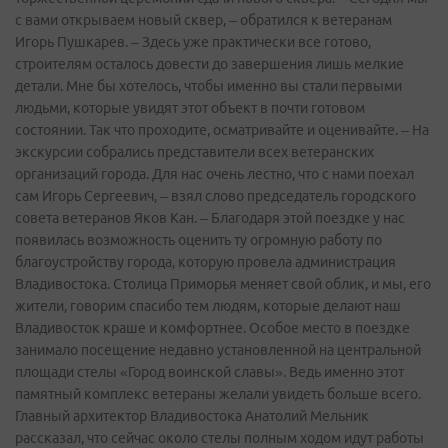
с вами открываем новый сквер, – обратился к ветеранам
Игорь Пушкарев. – Здесь уже практически все готово,
строителям осталось довести до завершения лишь мелкие
детали. Мне бы хотелось, чтобы именно вы стали первыми
людьми, которые увидят этот объект в почти готовом
состоянии. Так что проходите, осматривайте и оценивайте. – На
экскурсии собрались представители всех ветеранских
организаций города. Для нас очень лестно, что с нами поехал
сам Игорь Сергеевич, – взял слово председатель городского
совета ветеранов Яков Кан. – Благодаря этой поездке у нас
появилась возможность оценить ту огромную работу по
благоустройству города, которую провела администрация
Владивостока. Столица Приморья меняет свой облик, и мы, его
жители, говорим спасибо тем людям, которые делают наш
Владивосток краше и комфортнее. Особое место в поездке
занимало посещение недавно установленной на центральной
площади стелы «Город воинской славы». Ведь именно этот
памятный комплекс ветераны желали увидеть больше всего.
Главный архитектор Владивостока Анатолий Мельник
рассказал, что сейчас около стелы полным ходом идут работы