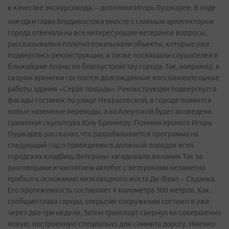
в качестве экскурсовода, – дополнил Игорь Пушкарев.
В ходе
поездки глава Владивостока вместе с главным архитектором
города отвечали на все интересующие ветеранов вопросы,
рассказывали и попутно показывали объекты, которые уже
подверглись реконструкции, а также посвящали слушателей в
ближайшие планы по благоустройству города. Так, например, в
скором времени состоятся долгожданные восстановительные
работы здания «Серая лошадь». Реконструкции подвергнутся
фасады гостинок по улице Некрасовской, в городе появятся
новые наземные переходы, а на Алеутской будет возведена
гранитная скульптура Юлу Бриннеру. Помимо прочего Игорь
Пушкарев рассказал, что разрабатывается программа на
следующий год о приведении в должный порядок всех
городских кладбищ.Ветераны загадывали желания Так за
разговорами и чаепитием автобус с ветеранами незаметно
прибыл к основанию низководного моста Де­-Фриз – Седанка.
Его протяженность составляет 4 километра 300 метров. Как
сообщил глава города, открытие сооружения состоится уже
через две-­три недели. Затем транспорт свернул на совершенно
новую, построенную специально для саммита дорогу. Именно