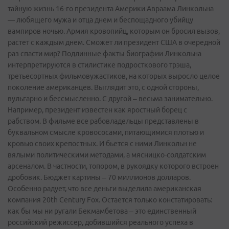
тайную жизнь 16-го президента Америки Авраама Линкольна
— любящего мужа и отца днем и беспощадного убийцу
вампиров ночью. Армия кровопийц, которым он бросил вызов,
растет с каждым днем. Сможет ли президент США в очередной
раз спасти мир? Подлинные факты биографии Линкольна
интерпретируются в стилистике подросткового трэша,
третьесортных фильмов­ужастиков, на которых выросло целое
поколение американцев. Выглядит это, с одной стороны,
вульгарно и бессмысленно. С другой – весьма занимательно.
Например, президент известен как яростный борец с
рабством. В фильме все рабовладельцы представлены в
буквальном смысле кровососами, питающимися плотью и
кровью своих крепостных. И бьется с ними Линкольн не
вялыми политическими методами, а мясницко-солдатским
арсеналом. В частности, топором, в рукоядку которого встроен
дробовик. Бюджет картины – 70 миллионов долларов.
Особенно радует, что все деньги выделила американская
компания 20th Century Fox. Остается только констатировать:
как бы мы ни ругали Бекмамбетова – это единственный
российский режиссер, добившийся реального успеха в