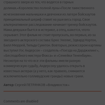
страшного зверя из тех, что водятся в горных
долинах.«Королевство полной луны»
После таинственного
исчезновения мальчишки и девчонки из лагеря бойскаутов
принципиальный шериф ставит на уши весь город. Свое
альтернативное расследование начинает тренер бойскаутов.
Мама девушки бьется в истерике, а отец, кажется, что­то
скрывает. Этот фильм не стоит пропускать, во-первых, из-за
звездного актерского состава: Брюс Уиллис, Эдвард Нортон,
Билл Мюррей, Тильда Суинтон. Во­вторых, режиссером картины
выступил Уэс Андерсон – создатель «Поезда на Дарджилинг»,
«Бесподобного мистера Фокса» и «Семейки Тененбаум».
Несмотря на то что все эти фильмы имели разную
коммерческую судьбу, Андерсону удалось открыть в
известных актерах (а у него, как правило, снимаются
исключительно голливудские гранды) новые грани.
Автор:
Сергей ПЕТРАЧКОВ «Владивосток»
Comments are disabled