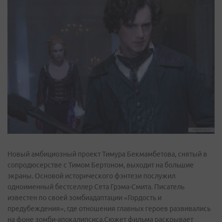
Новый амбициозный проект Тимура Бекмамбетова, снятый в
сопродюсерстве с Тимом Бертоном, выходит на большие
экраны. Основой исторического фэнтези послужил
одноименный бестселлер Сета Грэма-Смита. Писатель
известен по своей зомби­адаптации «Гордость и
предубеждения», где отношения главных героев развивались
на фоне зомби­-апокалипсиса.Сюжет фильма раскрывает