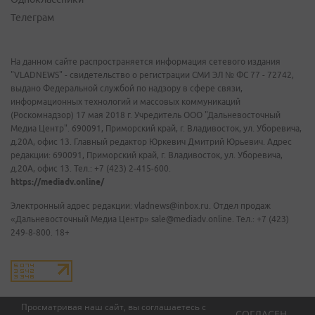
Телеграм
На данном сайте распространяется информация сетевого издания
"VLADNEWS" - свидетельство о регистрации СМИ ЭЛ № ФС 77 - 72742,
выдано Федеральной службой по надзору в сфере связи,
информационных технологий и массовых коммуникаций
(Роскомнадзор) 17 мая 2018 г. Учредитель ООО "Дальневосточный
Медиа Центр". 690091, Приморский край, г. Владивосток, ул. Уборевича,
д.20А, офис 13. Главный редактор Юркевич Дмитрий Юрьевич. Адрес
редакции: 690091, Приморский край, г. Владивосток, ул. Уборевича,
д.20А, офис 13. Тел.: +7 (423) 2-415-600.
https://mediadv.online/
Электронный адрес редакции: vladnews@inbox.ru. Отдел продаж
«Дальневосточный Медиа Центр» sale@mediadv.online. Тел.: +7 (423)
249-8-800. 18+
Просматривая наш сайт, вы соглашаетесь с
СОГЛАСЕН