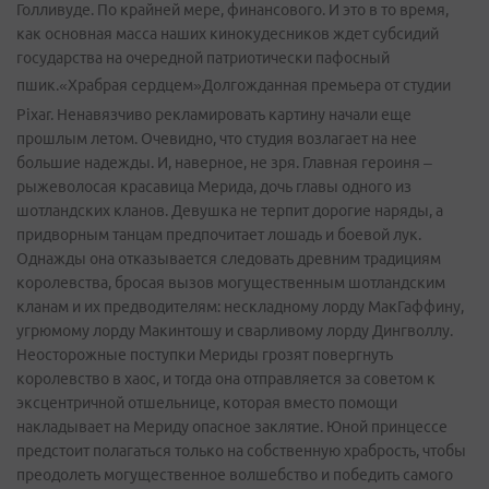
Голливуде. По крайней мере, финансового. И это в то время,
как основная масса наших кинокудесников ждет субсидий
государства на очередной патриотически пафосный
пшик.«Храбрая сердцем»
Долгожданная премьера от студии
Pixar. Ненавязчиво рекламировать картину начали еще
прошлым летом. Очевидно, что студия возлагает на нее
большие надежды. И, наверное, не зря. Главная героиня –
рыжеволосая красавица Мерида, дочь главы одного из
шотландских кланов. Девушка не терпит дорогие наряды, а
придворным танцам предпочитает лошадь и боевой лук.
Однажды она отказывается следовать древним традициям
королевства, бросая вызов могущественным шотландским
кланам и их предводителям: нескладному лорду МакГаффину,
угрюмому лорду Макинтошу и сварливому лорду Дингволлу.
Неосторожные поступки Мериды грозят повергнуть
королевство в хаос, и тогда она отправляется за советом к
эксцентричной отшельнице, которая вместо помощи
накладывает на Мериду опасное заклятие. Юной принцессе
предстоит полагаться только на собственную храбрость, чтобы
преодолеть могущественное волшебство и победить самого