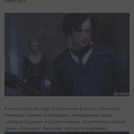
июнь 2012
В кинотеатрах нас ждут историческое фэнтези «Президент
Линкольн: охотник на вампиров», анимационная лента
«Храбрая сердцем» и добрая комедия «Королевство полной
луны».«Президент Линкольн: охотник на вампиров»