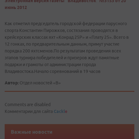
Электронная версия газеты "Владивосток" №3153 от 20
июнь 2012
Как отметил председатель городской федерации парусного
спорта Константин Пирожков, состязания проводятся в
крейсерских классах яхт «Конрад 25Р» и «Плату 25». Всего в
12 гонках, по предварительным данным, примут участие
порядка 200 яхтсменов.По результатам проведения всех
этапов турнира победителей и призеров ждут памятные
подарки и грамоты от администрации города
Владивостока.Начало соревнований в 19 часов
Автор:
Отдел новостей «В»
Comments are disabled
Комментарии для сайта
Cackl
e
Важные новости