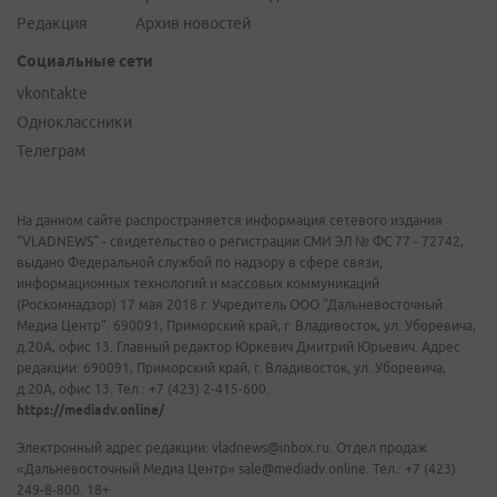
Редакция
Архив новостей
Социальные сети
vkontakte
Одноклассники
Телеграм
На данном сайте распространяется информация сетевого издания
"VLADNEWS" - свидетельство о регистрации СМИ ЭЛ № ФС 77 - 72742,
выдано Федеральной службой по надзору в сфере связи,
информационных технологий и массовых коммуникаций
(Роскомнадзор) 17 мая 2018 г. Учредитель ООО "Дальневосточный
Медиа Центр". 690091, Приморский край, г. Владивосток, ул. Уборевича,
д.20А, офис 13. Главный редактор Юркевич Дмитрий Юрьевич. Адрес
редакции: 690091, Приморский край, г. Владивосток, ул. Уборевича,
д.20А, офис 13. Тел.: +7 (423) 2-415-600.
https://mediadv.online/
Электронный адрес редакции: vladnews@inbox.ru. Отдел продаж
«Дальневосточный Медиа Центр» sale@mediadv.online. Тел.: +7 (423)
249-8-800. 18+