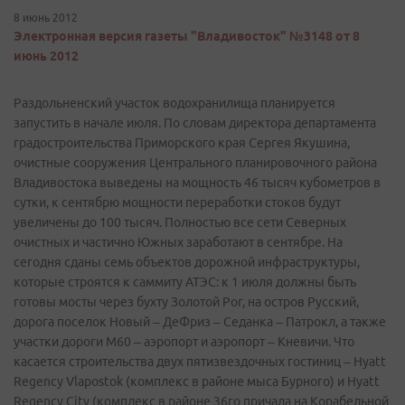
8 июнь 2012
Электронная версия газеты "Владивосток" №3148 от 8
июнь 2012
Раздольненский участок водохранилища планируется
запустить в начале июля. По словам директора департамента
градостроительства Приморского края Сергея Якушина,
очистные сооружения Центрального планировочного района
Владивостока выведены на мощность 46 тысяч кубометров в
сутки, к сентябрю мощности переработки стоков будут
увеличены до 100 тысяч. Полностью все сети Северных
очистных и частично Южных заработают в сентябре. На
сегодня сданы семь объектов дорожной инфраструктуры,
которые строятся к саммиту АТЭС: к 1 июля должны быть
готовы мосты через бухту Золотой Рог, на остров Русский,
дорога поселок Новый – Де­Фриз – Седанка – Патрокл, а также
участки дороги М60 – аэропорт и аэропорт – Кневичи. Что
касается строительства двух пятизвездочных гостиниц – Hyatt
Regency Vlapostok (комплекс в районе мыса Бурного) и Hyatt
Regency City (комплекс в районе 36го причала на Корабельной