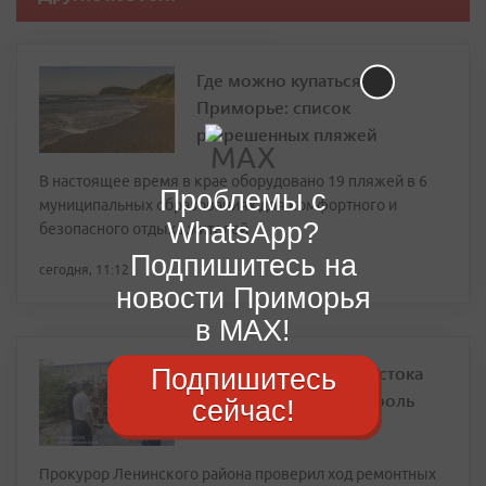
Где можно купаться в
Приморье: список
разрешенных пляжей
В настоящее время в крае оборудовано 19 пляжей в 6
Проблемы с
муниципальных образованиях для комфортного и
WhatsApp?
безопасного отдыха жителей
Подпишитесь на
сегодня, 11:12
новости Приморья
в MAX!
Прокуратура Владивостока
Подпишитесь
взяла на особый контроль
сейчас!
ремонт теплотрасс
Прокурор Ленинского района проверил ход ремонтных