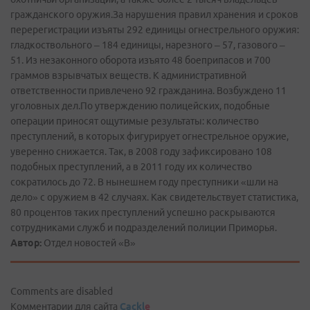
гражданского оружия.За нарушения правил хранения и сроков
перерегистрации изъяты 292 единицы огнестрельного оружия:
гладкоствольного – 184 единицы, нарезного – 57, газового –
51. Из незаконного оборота изъято 48 боеприпасов и 700
граммов взрывчатых веществ. К административной
ответственности привлечено 92 гражданина. Возбуждено 11
уголовных дел.По утверждению полицейских, подобные
операции приносят ощутимые результаты: количество
преступлений, в которых фигурирует огнестрельное оружие,
уверенно снижается. Так, в 2008 году зафиксировано 108
подобных преступлений, а в 2011 году их количество
сократилось до 72. В нынешнем году преступники «шли на
дело» с оружием в 42 случаях. Как свидетельствует статистика,
80 процентов таких преступлений успешно раскрываются
сотрудниками служб и подразделений полиции Приморья.
Автор:
Отдел новостей «В»
Comments are disabled
Комментарии для сайта
Cackl
e