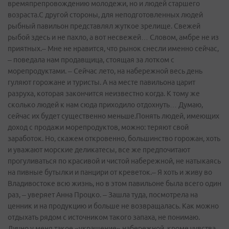
времяпрепровождению молодежи, но и людей старшего
возраста.С другой стороны, для неподготовленных людей
рыбный павильон представлял жуткое зрелище. Свежей
рыбой здесь и не пахло, а вот несвежей… Словом, амбре не из
приятных.– Мне не нравится, что рынок снесли именно сейчас,
– поведала нам продавщица, стоящая за лотком с
морепродуктами. – Сейчас лето, на набережной весь день
гуляют горожане и туристы. А на месте павильона царит
разруха, которая закончится неизвестно когда. К тому же
сколько людей к нам сюда приходило отдохнуть… Думаю,
сейчас их будет существенно меньше.Понять людей, имеющих
доход с продажи морепродуктов, можно: теряют свой
заработок. Но, скажем откровенно, большинство горожан, хоть
и уважают морские деликатесы, все же предпочитают
прогуливаться по красивой и чистой набережной, не натыкаясь
на пивные бутылки и панцири от креветок.– Я хоть и живу во
Владивостоке всю жизнь, но в этом павильоне была всего один
раз, – уверяет Анна Процко. – Зашла туда, посмотрела на
ценник и на продукцию и больше не возвращалась. Как можно
отдыхать рядом с источником такого запаха, не понимаю.
Лично у меня такое «украшение» набережной, кроме чувства