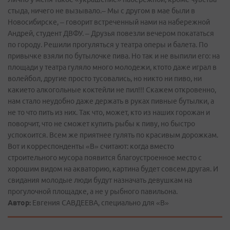
стыда, ничего не вызывало.– Мы с другом в мае были в
Новосибирске, – говорит встреченный нами на набережной
Андрей, студент ДВФУ. – Друзья повезли вечером покататься
по городу. Решили прогуляться у театра оперы и балета. По
привычке взяли по бутылочке пива. Но так и не выпили его: на
площади у театра гуляло много молодежи, кто­то даже играл в
волейбол, другие просто тусовались, но никто ни пиво, ни
какие­то алкогольные коктейли не пил!!! Скажем откровенно,
нам стало неудобно даже держать в руках пивные бутылки, а
не то что пить из них. Так что, может, кто из наших горожан и
поворчит, что не сможет купить рыбы к пиву, но быстро
успокоится. Всем же приятнее гулять по красивым дорожкам.
Вот и корреспонденты «В» считают: когда вместо
строительного мусора появится благоустроенное место с
хорошим видом на акваторию, картина будет совсем другая. И
свидания молодые люди будут назначать девушкам на
прогулочной площадке, а не у рыбного павильона.
Автор:
Евгения САВДЕЕВА, специально для «В»