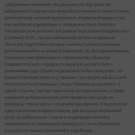
набережная.Напомним, что решение об обустройстве
набережной Спортивной гавани было принято в соответствии с
долгосрочной целевой программой «Развитие Владивостока
как центра международного сотрудничества в Азиатско­
Тихоокеанском регионе» и в рамках подготовки Владивостока
к саммиту АТЭС, так как набережная является одним из
объектов подготовки города к саммиту.Рыбный павильон,
располагавшийся на улице Батарейной, 1ж, был демонтирован
специалистами Дирекции по строительству объектов
Владивостокского городского округа в соответствии с
решениями суда. Объект недвижимости был выкуплен. «В»
решил поинтересоваться у горожан: стал ли для них большой
потерей рыбный павильон у моря? Мнения разделились. С
одной стороны, сия торговая точка, которую многие, к слову,
называли рыбным рынком, хотя таковым она сроду не
являлась, стояла здесь с незапамятных времен. И выросло не
одно поколение владивостокцев, для которых неспешный
досуг на набережной с пивом и медведками являлся
неизменной составляющей приморского лета. Причем это
касалось не только привычной к подобному