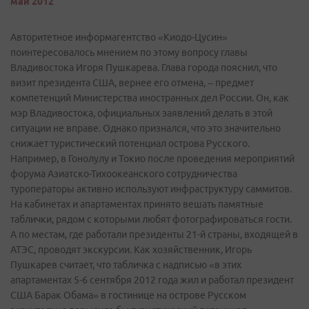
май 2012
Авторитетное информагентство «Киодо-Цусин»
поинтересовалось мнением по этому вопросу главы
Владивостока Игоря Пушкарева. Глава города пояснил, что
визит президента США, вернее его отмена, – предмет
компетенций Министерства иностранных дел России. Он, как
мэр Владивостока, официальных заявлений делать в этой
ситуации не вправе. Однако признался, что это значительно
снижает туристический потенциал острова Русского.
Например, в Гонолулу и Токио после проведения мероприятий
форума Азиатско-Тихоокеанского сотрудничества
туроператоры активно используют инфраструктуру саммитов.
На кабинетах и апартаментах принято вешать памятные
таблички, рядом с которыми любят фотографироваться гости.
А по местам, где работали президенты 21-й страны, входящей в
АТЭС, проводят экскурсии. Как хозяйственник, Игорь
Пушкарев считает, что табличка с надписью «в этих
апартаментах 5-6 сентября 2012 года жил и работал президент
США Барак Обама» в гостинице на острове Русском