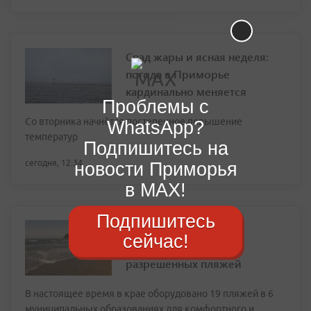
Спад жары и ясная неделя:
погода в Приморье
кардинально меняется
Проблемы с
Со вторника начнётся постепенное повышение
WhatsApp?
температур
Подпишитесь на
сегодня, 12:34
новости Приморья
в MAX!
Подпишитесь
Где можно купаться в
сейчас!
Приморье: список
разрешенных пляжей
В настоящее время в крае оборудовано 19 пляжей в 6
муниципальных образованиях для комфортного и