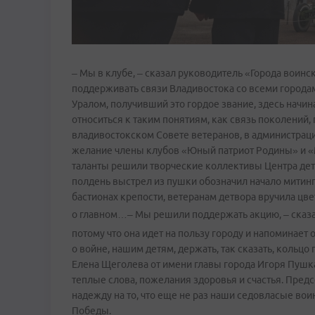
– Мы в клубе, – сказал руководитель «Города воин
поддерживать связи Владивостока со всеми городам
Уралом, получивший это гордое звание, здесь начин
относиться к таким понятиям, как связь поколений
владивостокском Совете ветеранов, в администраци
желание члены клубов «Юный патриот Родины» и «М
таланты решили творческие коллективы Центра де
полдень выстрел из пушки обозначил начало митинг
бастионах крепости, ветеранам детвора вручила цве
о главном…
– Мы решили поддержать акцию, – сказа
потому что она идет на пользу городу и напоминает 
о войне, нашим детям, держать, так сказать, кольцо
Елена Щеголева от имени главы города Игоря Пушк
теплые слова, пожелания здоровья и счастья. Пре
надежду на то, что еще не раз наши седовласые вои
Победы.