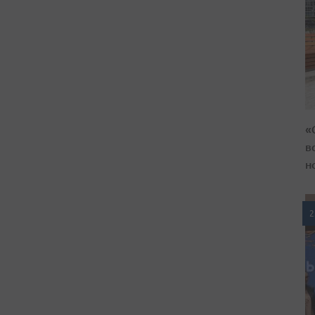
«
в
н
2