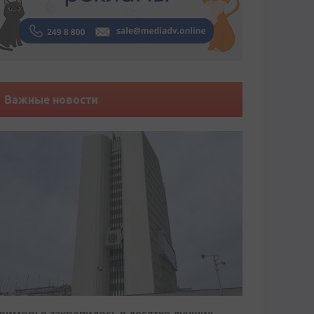
Важные новости
риморье закрепилось в десятке лучших