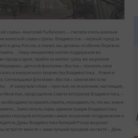
ской славы» Анатолий Рыбаченко, – считаем очень важным
и воинской славы страны. Владивосток – первый город за
ается день России, и значит, мы должны особенно бережно
, память… Нашу инициативу охотно поддержали во
и города и думе, прийти на митинг сразу же выразили
еридиан», детской флотилии «Восток», показать свои
тского и юношеского творчества Владивостока…Ровно в
а. Сигнальщики флотилии «Восток» заняли места на
ты… И зазвучали слова – простые, но искренние, настоящие,
л Яков Кан, председатель Совета ветеранов Владивостока, –
о необходимости хранить память, передавать то, что мы знаем
 памяти... Заместитель главы администрации Владивостока
арева передала ветеранам самые искренние поздравления и
дседатель Думы Владивостока Валерий Розов выразил
ны встретят вместе с нами лучший праздник на свете – День