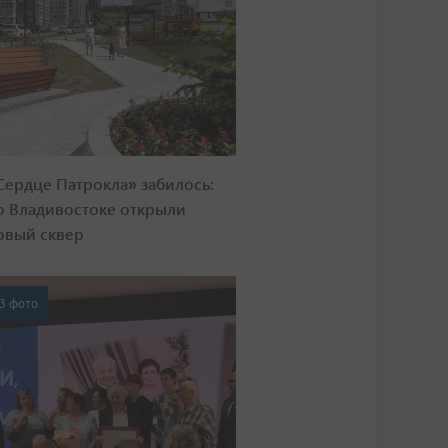
Сердце Патрокла» забилось:
о Владивостоке открыли
овый сквер
3 фото