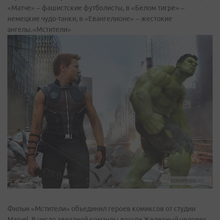
«Матче» – фашистские футболисты, в «Белом тигре» –
немецкие чудо-танки, в «Евангелионе» – жестокие
ангелы.«Мстители»
Фильм «Мстители» объединил героев комиксов от студии
Marvel. В число звездной команды вошли Железный человек,