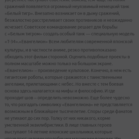
сражений появляется огромный неуязвимый немецкий танк
«Белый тигр». Внезапно возникает он в дыму сражений,
безжалостно расстреливает своих противников и неожиданно
исчезает. Советское командование решает для борьбы
с «Белым тигром» создать особый танк — специальную модель
«Т-34».«Евангелион»
Всем любителям современной японской
культуры, и в частности аниме, резко противопоказано
обходить этот фильм стороной. Оценить подобные проекты в
полном масштабе можно только на большом экране.
«Евангелион» – произведение культовое. Конечно, в нем есть
гигантские роботы, которые сражаются с таинственными
ангелами, прилетающими с небес. Но вместе с тем боевая
основа здесь налагается на мифы и философию. И где
проходит шов – определить невозможно. Еще более чудесно
то, что разгадать символику «Евангелиона» не представляется
возможным в ближайшее тысячелетие. Споры среди фанатов
не утихают до сих пор. Толку от них никакого, корме
умственной эквилибристики. В лице главных героев
выступают 14-летние японские школьники, которые
управляют человекоподобными машинами-воинами. Им