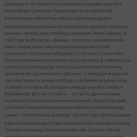
долларов. А это значит, что супергероев ожидают долгие и
масштабные сражения. Подарок для всех любителей
блокбастеров.«Матч»
Российская спортивная драма с
патриотическим уклоном. Интерпретация одной из советских
военных легенд, известной под названием «Матч смерти». В
1942 году футболисты «Динамо» провели «товарищеский»
матч с фашистами в оккупированном врагами Киеве.
Советские спортсмены победили со счетом 5:3, после чего
были отправлены в концлагерь и расстреляны. В главной роли
снялся Сергей Безруков. Актер сыграл Николая Раневича,
вратаря и звезду киевского «Динамо». С приходом фашистов
Николай теряет и личную свободу, и любимую девушку Анну
(Елизавета Боярская), которая вынуждена выйти замуж за
бургомистра. Все, что осталось, – это честь. Да и ее немцы
пытаются отобрать в спортивном поединке. Бюджет фильма
составляет внушительную для российского кинематографа
сумму – 10 миллионов долларов. «Белый тигр»
Военная драма
Карена Шахназарова. Вторая мировая война подходит к концу.
Тяжелые затяжные бои изматывают обе стороны. Но чем
увереннее наступают советские войска, тем чаще на полях