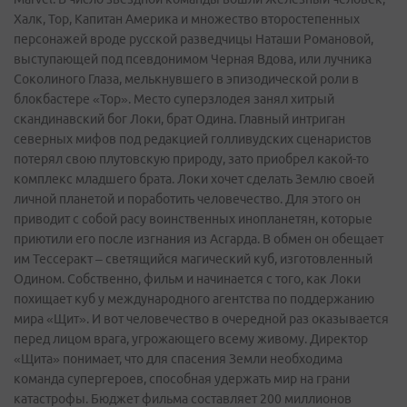
Халк, Тор, Капитан Америка и множество второстепенных
персонажей вроде русской разведчицы Наташи Романовой,
выступающей под псевдонимом Черная Вдова, или лучника
Соколиного Глаза, мелькнувшего в эпизодической роли в
блокбастере «Тор». Место суперзлодея занял хитрый
скандинавский бог Локи, брат Одина. Главный интриган
северных мифов под редакцией голливудских сценаристов
потерял свою плутовскую природу, зато приобрел какой-то
комплекс младшего брата. Локи хочет сделать Землю своей
личной планетой и поработить человечество. Для этого он
приводит с собой расу воинственных инопланетян, которые
приютили его после изгнания из Асгарда. В обмен он обещает
им Тессеракт – светящийся магический куб, изготовленный
Одином. Собственно, фильм и начинается с того, как Локи
похищает куб у международного агентства по поддержанию
мира «Щит». И вот человечество в очередной раз оказывается
перед лицом врага, угрожающего всему живому. Директор
«Щита» понимает, что для спасения Земли необходима
команда супергероев, способная удержать мир на грани
катастрофы. Бюджет фильма составляет 200 миллионов