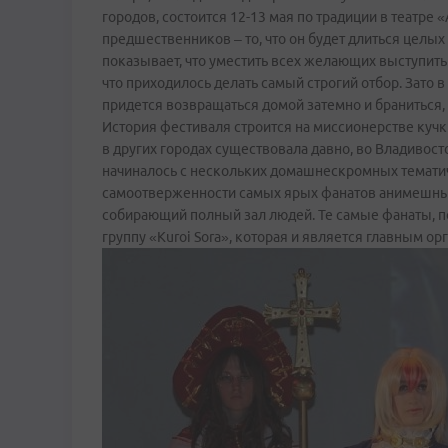
городов, состоится 12-13 мая по традиции в театре
предшественников – то, что он будет длиться целы
показывает, что уместить всех желающих выступить 
что приходилось делать самый строгий отбор. Зато в
придется возвращаться домой затемно и браниться, 
История фестиваля строится на миссионерстве куч
в других городах существовала давно, во Владивост
начиналось с нескольких домашне­скромных тематич
самоотверженности самых ярых фанатов анимешные
собирающий полный зал людей. Те самые фанаты, по
группу «Kuroi Sora», которая и является главным ор