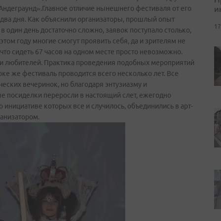
и
 «Андеграунд».Главное отличие нынешнего фестиваля от его
х два дня. Как объяснили организаторы, прошлый опыт
17
в один день достаточно сложно, заявок поступало столько,
 этом году многие смогут проявить себя, да и зрителям не
что сидеть 67 часов на одном месте просто невозможно.
ки любителей. Практика проведения подобных мероприятий
оке же фестиваль проводится всего несколько лет. Все
еских вечеринок, но благодаря энтузиазму и
 посиделки переросли в настоящий слет, ежегодно
 инициативе которых все и случилось, объединились в арт­
ганизатором.