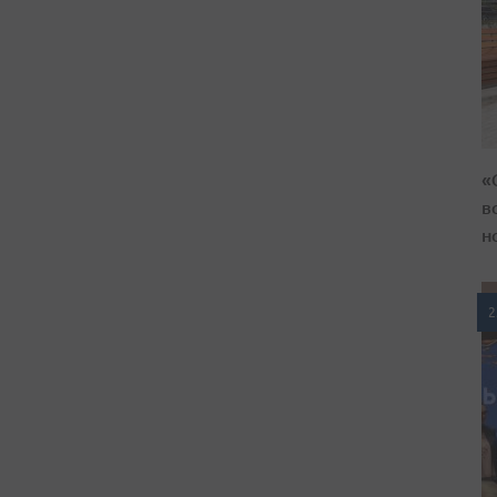
«
в
н
2