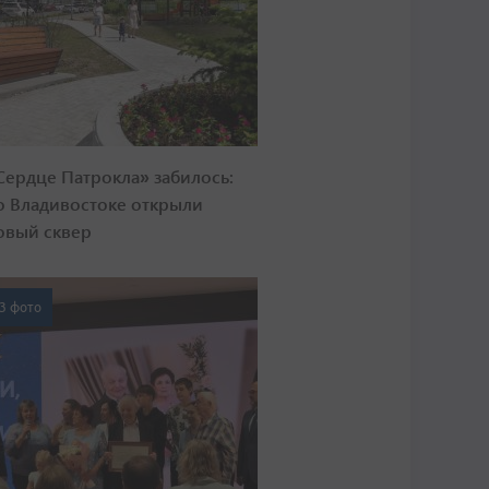
Сердце Патрокла» забилось:
о Владивостоке открыли
овый сквер
3 фото