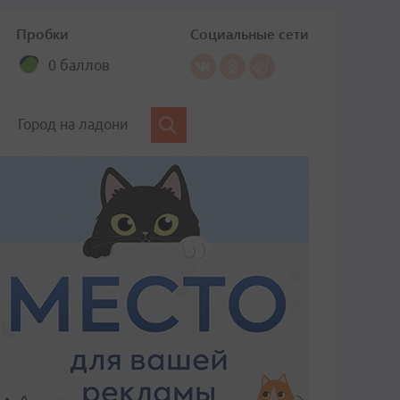
Пробки
Социальные сети
0 баллов
Город на ладони