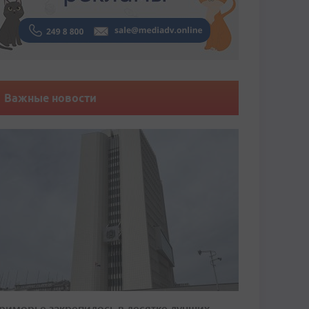
Важные новости
риморье закрепилось в десятке лучших