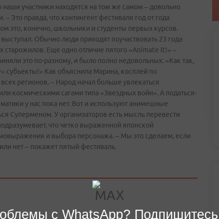
о наши участники находятся на том же самом – довольно
. – Это правда, что контингент фестиваля год от года
ом это, конечно, школьники и студенты первых курсов.
е выступал. Обычно люди приходят поучаствовать 23 года
 старожилов. Еще одно отличие пятого «Animate It!» –
иняли это по-разному, и было полно недовольных: «Как так,
» субъекты!» Как объяснила Марина, косплей по
 всех регионов. – Народ начал больше увлекаться
или космическими сагами типа «Звездных войн». А податься-
матики у нас пока нет. Вот и используют анимешные
ся Суперменом. У организаторов есть мысль перевести
 подразумевает, что четко выраженной японской
самовыражения и выбора персонажа. – Мы это сделаем, если
т или нет – покажет пятый фестиваль.
облемы с WhatsApp? Подпишитесь