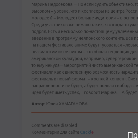
Марина Недосекова. – Но если судить объективно, т
высоком – уровне, что и косплееры из центра России
молодеет? – Молодеет больше аудитория – в основн
Среди участников же немало таких, кто когда­-то уж
подряд. Есть и несколько по-настоящему увлеченных
введение в программу неяпонского контента. Все пр
на нашем фестивале аниме будут тусоваться «левые
неазиатским источникам – это общая тенденция для
американской культурой, например, супергероикой 
то ему некуда – мероприятий чисто американской те
фестивали как единственную возможность нарядить
фестиваль в новый формат – косплей­-конвент. Сие
направленности не будет, а будет полная свобода 
идея будет иметь успех, – говорит Марина. – А буде
Автор:
Юлия ХАМАГАНОВА
Comments are disabled
Комментарии для сайта
Cackl
e
Пр