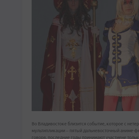
Во Владивостоке близится событие, которое с нет
мультипликации – пятый дальневосточный аниме-фес
говоря, последние годы принимают участиене только