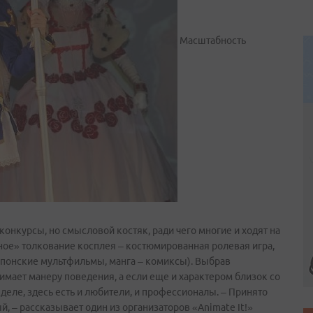
Масштабность
онкурсы, но смысловой костяк, ради чего многие и ходят на
ное» толкование косплея – костюмированная ролевая игра,
понские мультфильмы, манга – комиксы). Выбрав
имает манеру поведения, а если еще и характером близок со
деле, здесь есть и любители, и профессионалы. – Принято
й, – рассказывает один из организаторов «Animate It!»