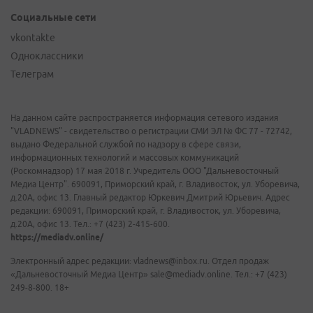
Социальные сети
vkontakte
Одноклассники
Телеграм
На данном сайте распространяется информация сетевого издания
"VLADNEWS" - свидетельство о регистрации СМИ ЭЛ № ФС 77 - 72742,
выдано Федеральной службой по надзору в сфере связи,
информационных технологий и массовых коммуникаций
(Роскомнадзор) 17 мая 2018 г. Учредитель ООО "Дальневосточный
Медиа Центр". 690091, Приморский край, г. Владивосток, ул. Уборевича,
д.20А, офис 13. Главный редактор Юркевич Дмитрий Юрьевич. Адрес
редакции: 690091, Приморский край, г. Владивосток, ул. Уборевича,
д.20А, офис 13. Тел.: +7 (423) 2-415-600.
https://mediadv.online/
Электронный адрес редакции: vladnews@inbox.ru. Отдел продаж
«Дальневосточный Медиа Центр» sale@mediadv.online. Тел.: +7 (423)
249-8-800. 18+