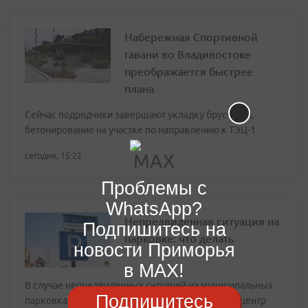
Набережная Спортивной
гавани во Владивостоке
преображается быстрее
плана
Сейчас подрядчики завершают укладку брусчатки,
бетонирование на участке по направлению к ТЭЦ-1
сегодня, 15:22
Проблемы с
WhatsApp?
Непредвиденная ситуация на
Подпишитесь на
парковке: что делать
новости Приморья
в MAX!
В случае непредвиденных ситуаций на муниципальных
Подпишитесь
парковках водителей просят обращаться в кол-центр