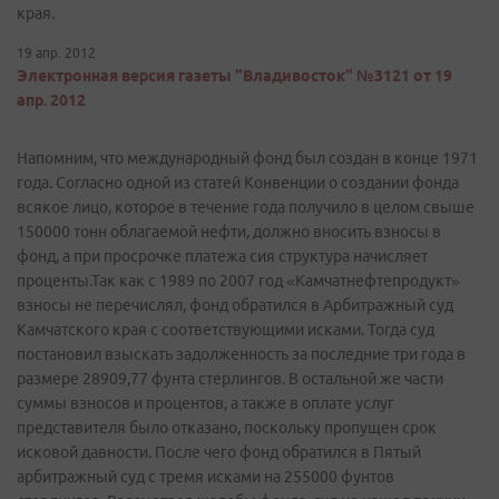
края.
19 апр. 2012
Электронная версия газеты "Владивосток" №3121 от 19
апр. 2012
Напомним, что международный фонд был создан в конце 1971
года. Согласно одной из статей Конвенции о создании фонда
всякое лицо, которое в течение года получило в целом свыше
150000 тонн облагаемой нефти, должно вносить взносы в
фонд, а при просрочке платежа сия структура начисляет
проценты.Так как с 1989 по 2007 год «Камчатнефтепродукт»
взносы не перечислял, фонд обратился в Арбитражный суд
Камчатского края с соответствующими исками. Тогда суд
постановил взыскать задолженность за последние три года в
размере 28909,77 фунта стерлингов. В остальной же части
суммы взносов и процентов, а также в оплате услуг
представителя было отказано, поскольку пропущен срок
исковой давности. После чего фонд обратился в Пятый
арбитражный суд с тремя исками на 255000 фунтов