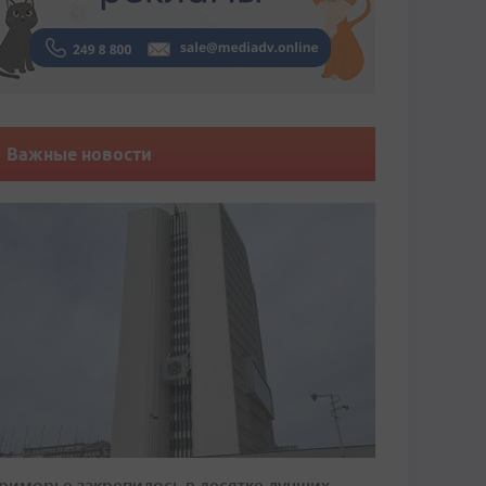
Важные новости
риморье закрепилось в десятке лучших