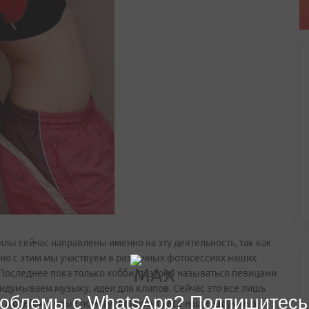
силы сейчас направлены именно на эту деятельность, так как
но с этим мы участвуем в различных фотосессиях наших
 Последнее пока только хобби, поэтому называться певицами
ридумываем музыку, идеи для клипов. Сейчас это все лишь
облемы с WhatsApp? Подпишитесь
 людей, которые помогут воплотить все наши задумки в