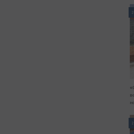
2
«
в
н
2