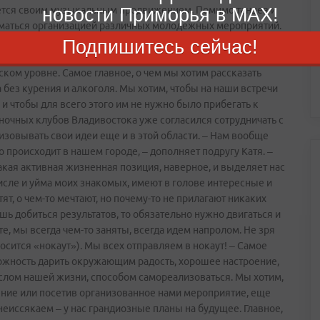
ймется своим музыкальным продвижением. Помимо танцев и
новости Приморья в MAX!
ниматься организацией различных молодежных мероприятий.
. – Еще во время работы в университетской газете мы
Подпишитесь сейчас!
 Однако сейчас хотелось бы выйти на что­-то более
ком уровне. Самое главное, о чем мы хотим рассказать
 без курения и алкоголя. Мы хотим, чтобы на наши встречи
и чтобы для всего этого им не нужно было прибегать к
 ночных клубов Владивостока уже согласился сотрудничать с
изовывать свои идеи еще и в этой области. – Нам вообще
то происходит в нашем городе, – дополняет подругу Катя. –
акая активная жизненная позиция, наверное, и выделяет нас
числе и уйма моих знакомых, имеют в голове интересные и
тят, о чем­-то мечтают, но почему-то не прилагают никаких
шь добиться результатов, то обязательно нужно двигаться и
е, мы всегда чем­-то заняты, всегда идем напролом. Не зря
носится «нокаут»). Мы всех отправляем в нокаут! – Самое
зможность дарить окружающим радость, хорошее настроение,
ыслом нашей жизни, способом самореализоваться. Мы хотим,
ение или посетив организованное нами мероприятие, еще
неиссякаем – у нас грандиозные планы на будущее. Главное,