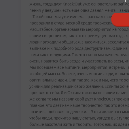
жизнь, тогда дуэт Knock:Out уже основательно за
пения у девушек есть еще одна давняя мечта – за
– Такой опыт мы уже имеем, – рассказывает Оксана
проводили в студенческой среде творческие вечера.
масштабное, организовывать мероприятия на городс
своим сверстникам, так это о преимуществах отдыха
люди приходили общаться, знакомиться, веселиться 
выпивке и к подобного рода деструктивам. Один из
нами как с ведущими. Так что скоро мы начнем реал
очень нравится быть везде и участвовать во всем, ч
Мы посещаем все митинги, мероприятия, встречи. Т
из общей массы. Знаете, очень многие люди, в том 
оригинальные идеи. Они так же, как и мы, чего-то хо
усилий для реализации своих желаний. Если ты хоче
проявлять себя. Я и Оксана никогда не сидим на мест
же когда­-то мы назвали свой дуэт Knock:Out (произ
главное, что дает нам наше творчество, так это во
позитив,– добавляют девочки. – Это и является см
чтобы люди, прочитав нашу статью, увидев выступл
больше захотели жить и творить. Поток наших идей 