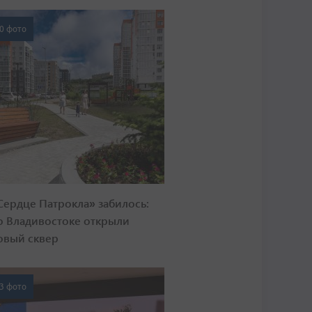
0 фото
Сердце Патрокла» забилось:
о Владивостоке открыли
овый сквер
3 фото