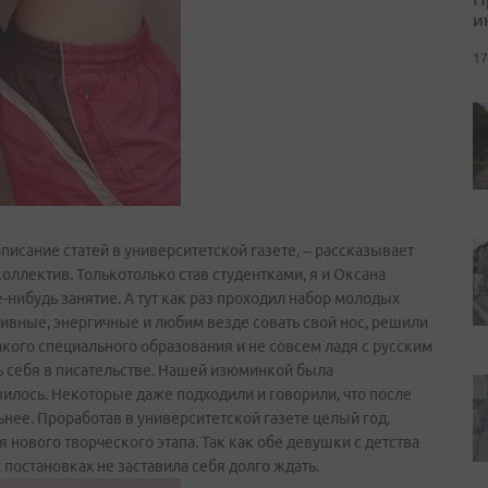
и
17
исание статей в университетской газете, – рассказывает
оллектив. Только­только став студентками, я и Оксана
-нибудь занятие. А тут как раз проходил набор молодых
тивные, энергичные и любим везде совать свой нос, решили
акого специального образования и не совсем ладя с русским
ть себя в писательстве. Нашей изюминкой была
вилось. Некоторые даже подходили и говорили, что после
ьнее. Проработав в университетской газете целый год,
я нового творческого этапа. Так как обе девушки с детства
 постановках не заставила себя долго ждать.