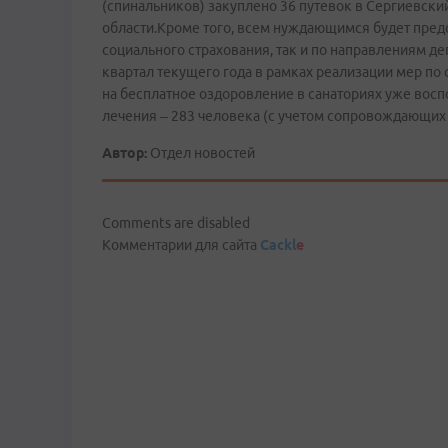
(спинальников) закуплено 36 путевок в Сергиевск
области.Кроме того, всем нуждающимся будет предо
социального страхования, так и по направлениям д
квартал текущего года в рамках реализации мер по
на бесплатное оздоровление в санаториях уже восп
лечения – 283 человека (с учетом сопровождающих 
Автор:
Отдел новостей
Comments are disabled
Комментарии для сайта
Cackl
e