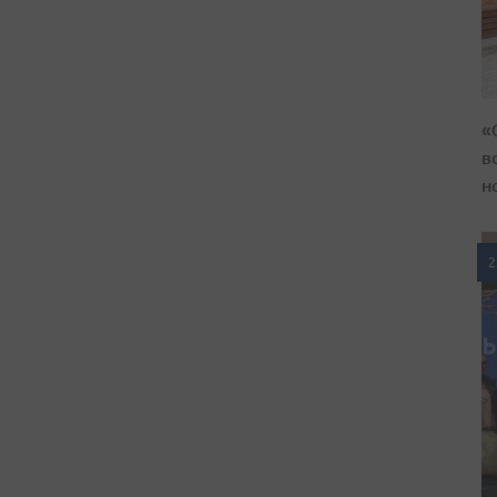
«
в
н
2