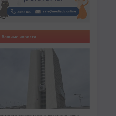
Важные новости
риморье закрепилось в десятке лучших