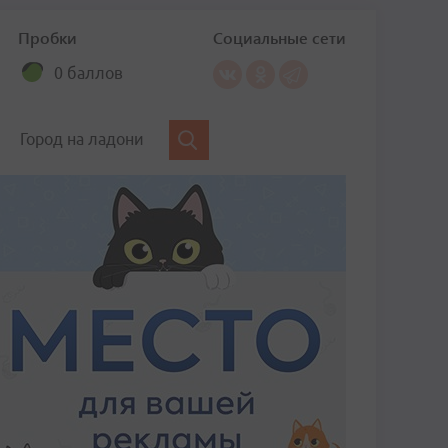
Пробки
Социальные сети
0 баллов
Город на ладони