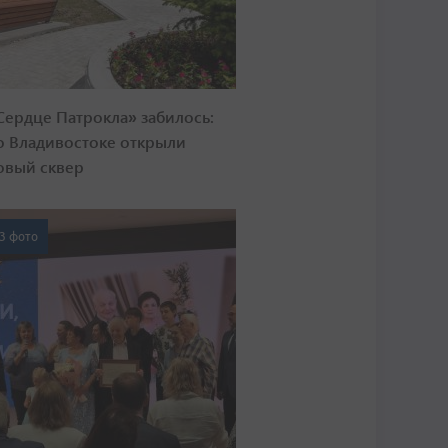
Сердце Патрокла» забилось:
о Владивостоке открыли
овый сквер
3 фото