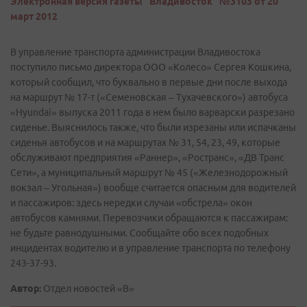
Электронная версия газеты "Владивосток" №3103 от 20
март 2012
В управление транспорта администрации Владивостока
поступило письмо директора ООО «Колесо» Сергея Кошкина,
который сообщил, что буквально в первые дни после выхода
на маршрут № 17-т («Семеновская – Тухачевского») автобуса
«Hyundai» выпуска 2011 года в нем было варварски разрезано
сиденье. Выяснилось также, что были изрезаны или испачканы
сиденья автобусов и на маршрутах № 31, 54, 23, 49, которые
обслуживают предприятия «Раннер», «Ространс», «ДВ Транс
Сети», а муниципальный маршрут № 45 («Железнодорожный
вокзал – Угольная») вообще считается опасным для водителей
и пассажиров: здесь нередки случаи «обстрела» окон
автобусов камнями. Перевозчики обращаются к пассажирам:
не будьте равнодушными. Сообщайте обо всех подобных
инцидентах водителю и в управление транспорта по телефону
243-37-93.
Автор:
Отдел новостей «В»