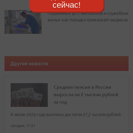
сейчас!
Подъемные до 2 миллионов и служебное
жилье: как Находка привлекает медиков
Другие новости
Средняя пенсия в России
выросла на 2 тысячи рублей
за год
К июлю 2026 года выплаты достигли 27,2 тысячи рублей
сегодня, 17:21