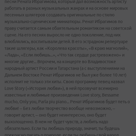
песни Рената Ибрагимова, который дал возможность артисту
работать в разных музыкальных жанрах и на основе мировых
песенных шлягеров создавать оригинальные по стилю
музыкально-сценические миниатюры. Ренат Ибрагимов по
праву считается самым обаятельным романтиком на советской
сцене. На его песнях выросло не одно поколение, под них
влюблялись, воспитывали детей. В его эстрадном репертуаре
такие шлягеры, как «Королева красоты», «В краю магнолий»,
«Лада», «Если любишь...», «Что так сердце растревожено» и
многие другие... Впрочем, на концерте во Владивостоке
народный артист России и Татарстана (а с выступлениями на
Дальнем Востоке Ренат Ибрагимов не был уже более 10 лет)
исполнит не только эти хиты. Свою программу певец назвал
Love Story («История любви»), в ней прозвучат всемирно
известные и любимые произведения Love story, Bessame
mucho, Only you, Parla piu piano... Ренат Ибрагимов будет петь о
любви! – Без любви творчество вообще невозможно, –
говорит артист, – оно будет неинтересно, оно будет
выхолощенно. В нем не будет чувств, а любить надо
обязательно. Если ты любишь природу, значит, ты будешь
прекрасно писать о природе, если ты любишь свой народ,