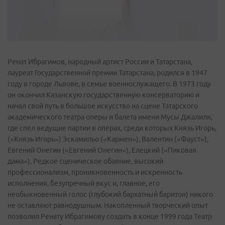
Ренат Ибрагимов, народный артист России и Татарстана,
лауреат Государственной премии Татарстана, родился в 1947
году в городе Львове, в семье военнослужащего. В 1973 году
он окончил Казанскую государственную консерваторию и
начал свой путь в большое искусство на сцене Татарского
академического театра оперы и балета имени Мусы Джалиля,
где спел ведущие партии в операх, среди которых Князь Игорь,
(«Князь Игорь») Эскамильо («Кармен»), Валентин («Фауст»),
Евгений Онегин («Евгений Онегин»), Елецкий («Пиковая
дама»). Редкое сценическое обаяние, высокий
профессионализм, проникновенность и искренность
исполнения, безупречный вкус и, главное, его
необыкновенный голос (глубокий бархатный баритон) никого
не оставляют равнодушным. Накопленный творческий опыт
позволил Ренату Ибрагимову создать в конце 1999 года Театр