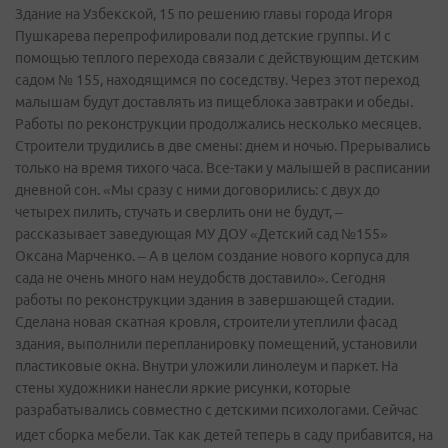
Здание на Узбекской, 15 по решению главы города Игоря
Пушкарева перепрофилировали под детские группы. И с
помощью теплого перехода связали с действующим детским
садом № 155, находящимся по соседству. Через этот переход
малышам будут доставлять из пищеблока завтраки и обеды.
Работы по реконструкции продолжались несколько месяцев.
Строители трудились в две смены: днем и ночью. Прерывались
только на время тихого часа. Все-таки у малышей в расписании
дневной сон. «Мы сразу с ними договорились: с двух до
четырех пилить, стучать и сверлить они не будут, –
рассказывает заведующая МУ ДОУ «Детский сад №155»
Оксана Марченко. – А в целом создание нового корпуса для
сада не очень много нам неудобств доставило». Сегодня
работы по реконструкции здания в завершающей стадии.
Сделана новая скатная кровля, строители утеплили фасад
здания, выполнили перепланировку помещений, установили
пластиковые окна. Внутри уложили линолеум и паркет. На
стены художники нанесли яркие рисунки, которые
разрабатывались совместно с детскими психологами. Сейчас
идет сборка мебели.
Так как детей теперь в саду прибавится, на