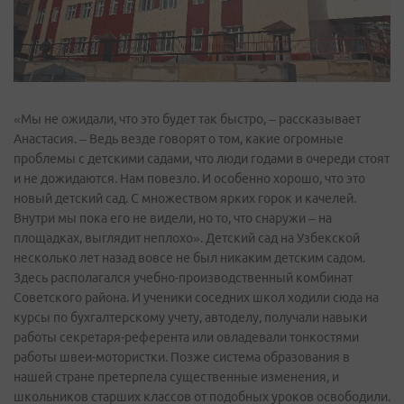
«Мы не ожидали, что это будет так быстро, – рассказывает
Анастасия. – Ведь везде говорят о том, какие огромные
проблемы с детскими садами, что люди годами в очереди стоят
и не дожидаются. Нам повезло. И особенно хорошо, что это
новый детский сад. С множеством ярких горок и качелей.
Внутри мы пока его не видели, но то, что снаружи – на
площадках, выглядит неплохо». Детский сад на Узбекской
несколько лет назад вовсе не был никаким детским садом.
Здесь располагался учебно-производственный комбинат
Советского района. И ученики соседних школ ходили сюда на
курсы по бухгалтерскому учету, автоделу, получали навыки
работы секретаря-референта или овладевали тонкостями
работы швеи-мотористки. Позже система образования в
нашей стране претерпела существенные изменения, и
школьников старших классов от подобных уроков освободили.