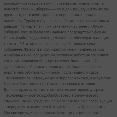
последний день пребывания провели контрольный матч с
новосибирской «Сибирью» – командой, вошедшей по итогам
прошлогоднего двух-кругового первенства в первую
восьмерку. Турнир в группе сильнейших начнется несколько
раньше – 12 марта, так что к означенной встрече с «Лучом»
сибиряки уже набрали оптимальную предстартовую форму.
Первый тайм владивостокцы уступили с обескураживающим
счетом – 0:3, а вот после перерыва действовали куда
собраннее. Живости в игру «желто-­синих» привнес выход
Алхазова и Тихоновецкого. Их активные действия позволили
сохранить хорошую мину при не очень благоприятной
турецкой игре. Сначала в одной из атак Алхазов послал в
ворота мяч, отбитый голкипером после мощного удара
Тихоновецкого. Затем уже ассистировал Алхазов, в результате
Гара заработал пенальти. Сам же и вызвался исполнить.
Вратарь, правда, отразил с «точки», но повторным ударом
Тихоновецкий все­таки добился своего. Причем все это
случилось за минуту до финального свистка. Уже после Турции
– перед самим вылетом в Южную Корею – «Луч» провел в
Москве еще один проверочный матч, встретившись со