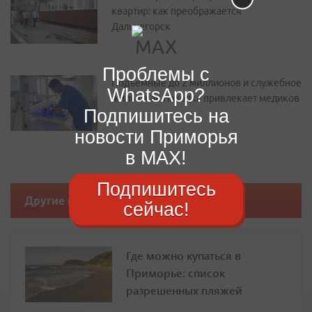
квартир: как преображается
Дальнегорск
Проблемы с
Подъемные до 2 миллионов и служебное
WhatsApp?
жилье: как Находка привлекает медиков
Подпишитесь на
новости Приморья
в MAX!
Подпишитесь
Другие новости
сейчас!
Где можно купаться в
Приморье: список
разрешенных пляжей