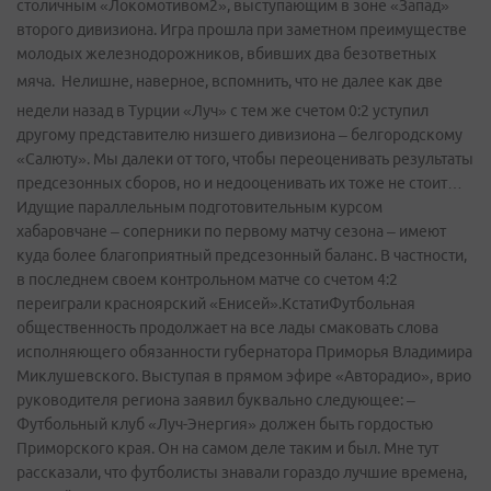
столичным «Локомотивом2», выступающим в зоне «Запад»
второго дивизиона. Игра прошла при заметном преимуществе
молодых железнодорожников, вбивших два безответных
мяча.
Нелишне, наверное, вспомнить, что не далее как две
недели назад в Турции «Луч» с тем же счетом 0:2 уступил
другому представителю низшего дивизиона – белгородскому
«Салюту». Мы далеки от того, чтобы переоценивать результаты
предсезонных сборов, но и недооценивать их тоже не стоит…
Идущие параллельным подготовительным курсом
хабаровчане – соперники по первому матчу сезона – имеют
куда более благоприятный предсезонный баланс. В частности,
в последнем своем контрольном матче со счетом 4:2
переиграли красноярский «Енисей».КстатиФутбольная
общественность продолжает на все лады смаковать слова
исполняющего обязанности губернатора Приморья Владимира
Миклушевского. Выступая в прямом эфире «Авторадио», врио
руководителя региона заявил буквально следующее: –
Футбольный клуб «Луч-Энергия» должен быть гордостью
Приморского края. Он на самом деле таким и был. Мне тут
рассказали, что футболисты знавали гораздо лучшие времена,