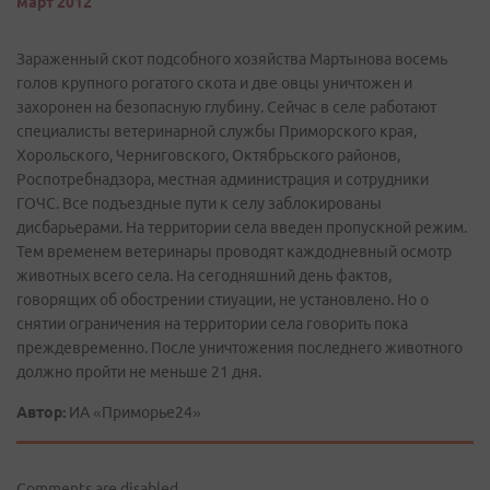
март 2012
Зараженный скот подсобного хозяйства Мартынова восемь
голов крупного рогатого скота и две овцы уничтожен и
захоронен на безопасную глубину. Сейчас в селе работают
специалисты ветеринарной службы Приморского края,
Хорольского, Черниговского, Октябрьского районов,
Роспотребнадзора, местная администрация и сотрудники
ГОЧС. Все подъездные пути к селу заблокированы
дисбарьерами. На территории села введен пропускной режим.
Тем временем ветеринары проводят каждодневный осмотр
животных всего села. На сегодняшний день фактов,
говорящих об обострении стиуации, не установлено. Но о
снятии ограничения на территории села говорить пока
преждевременно. После уничтожения последнего животного
должно пройти не меньше 21 дня.
Автор:
ИА «Приморье24»
Comments are disabled