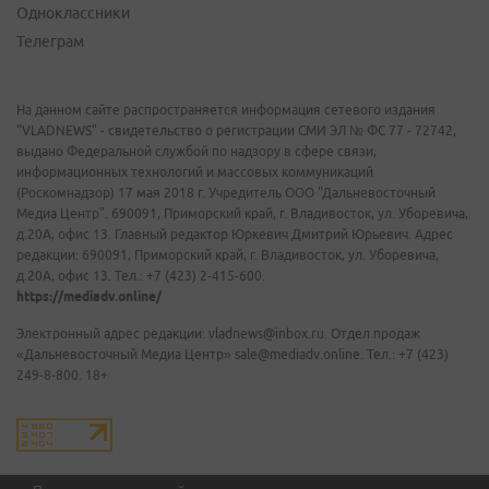
Одноклассники
Телеграм
На данном сайте распространяется информация сетевого издания
"VLADNEWS" - свидетельство о регистрации СМИ ЭЛ № ФС 77 - 72742,
выдано Федеральной службой по надзору в сфере связи,
информационных технологий и массовых коммуникаций
(Роскомнадзор) 17 мая 2018 г. Учредитель ООО "Дальневосточный
Медиа Центр". 690091, Приморский край, г. Владивосток, ул. Уборевича,
д.20А, офис 13. Главный редактор Юркевич Дмитрий Юрьевич. Адрес
редакции: 690091, Приморский край, г. Владивосток, ул. Уборевича,
д.20А, офис 13. Тел.: +7 (423) 2-415-600.
https://mediadv.online/
Электронный адрес редакции: vladnews@inbox.ru. Отдел продаж
«Дальневосточный Медиа Центр» sale@mediadv.online. Тел.: +7 (423)
249-8-800. 18+