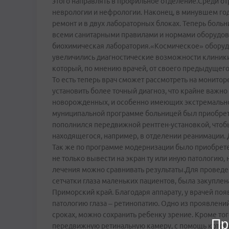
этого направлять в профильное отделение.Среди о
неврологии и нефрологии. Наконец, в минувшем го
ремонт и в двух лабораторных блоках. Теперь боль
всеми санитарными правилами и нормами оборудова
биохимическая лаборатория.«Космическое» оборуд
увеличились диагностические возможности клиники.
который, по мнению врачей, от своего предыдущег
То есть теперь врач сможет рассмотреть на монитор
установить более точный диагноз, что крайне важн
новорожденных, и особенно имеющих экстремально н
муниципальной программе больницей был приобрет
пополнился передвижной рентген-установкой, чтоб
находящегося, например, в отделении реанимации. 
Так же по программе модернизации было приобрет
не только вывести на экран ту или иную патологию, 
лечения можно сравнивать результаты.Для проведе
сетчатки глаза маленьких пациентов, была закуплена
Приморский край. Благодаря аппарату, у врачей п
патологию глаза – ретинопатию. Одно из проявлений
сроках, можно сохранить ребенку зрение. Кроме то
Пр
передвижную ретинальную камеру, с помощь котор