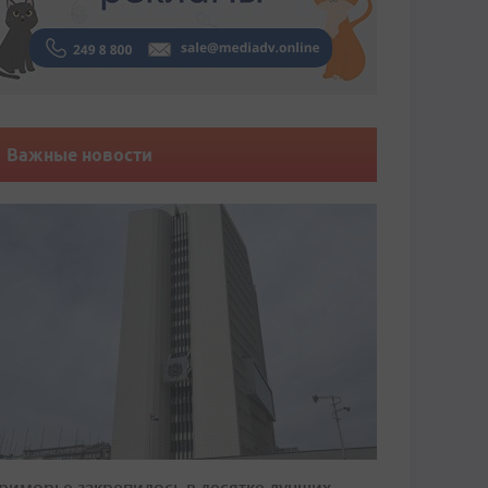
Важные новости
риморье закрепилось в десятке лучших