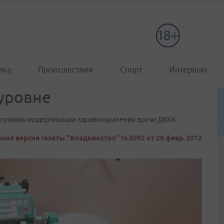
ика
Происшествия
Спорт
Интервью
уровне
ограммы модернизации здравоохранения врачи ДККБ
ная версия газеты "Владивосток" №3092 от 28 февр. 2012