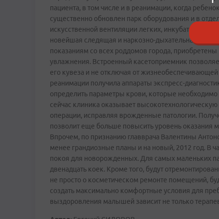
пациента, в том числе и в реанимации, когда ребе
существенно обновлен парк оборудования и в отде
искусственной вентиляции легких, инкубаторы разл
новейшая следящая и наркозно-дыхательная аппара
показаниям со всех роддомов города, приобретены
увлажнения. Встроенный касетоприемник позволяет
его кувеза и не отключая от жизнеобеспечивающей 
реанимации получила аппараты экспресс-диагностик
определить параметры крови, которые необходимо 
сейчас клиника оказывает высокотехнологическую
операции, исправляя врожденные патологии. Получ
позволит еще больше повысить уровень оказания
Впрочем, по признанию главврача Валентины Антоно
менее грандиозные планы и на новый, 2012 год. В 
покоя для новорожденных. Для самых маленьких п
двенадцать коек. Кроме того, будут отремонтирован
не просто о косметическом ремонте помещений, буд
создать максимально комфортные условия для преб
выздоровления малышей зависит не только терапев