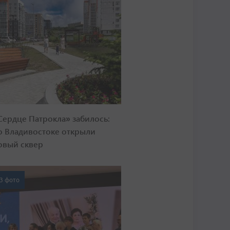
Сердце Патрокла» забилось:
о Владивостоке открыли
овый сквер
3 фото