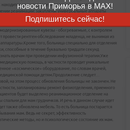
новости Приморья в MAX!
нок находится на жизнеподерживающих аппаратах.Был
лении реанимации: закуплены универсальные аппараты
Подпишитесь сейчас!
ичного типа. На вооружении у специалистов появилось
тура.Для новорожденных, поступающих в стационар по
 модернизированные кувезы - обогреваемые, с контролем
 провести рентген-обследование младенца, не вынимая из
аппаратуры.Кроме того, больница специально для отделения
и, способные в течение буквально тридцати секунд
знать врачам при проведении инфузионной терапии.Уже
 медицинскую помощь, в частности проводит уникальные
енное «космическое» оборудование, по словам врачей,
 медицинской помощи детям.Продолжение следует…
вой, на этом процесс обновления больницы не закончен. Не
частности, запланированы ремонт физиотделения, приемного
ациентов будет выделено реанимационное отделение на
ы спальни для мам грудничков. И речь в данном случае идет
ет также обновлена мебель. То есть больница постарается
ывания мам. Ведь не секрет, эффективность
тические методы, но и психологическое состояние их мам.