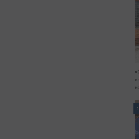
«
в
н
2