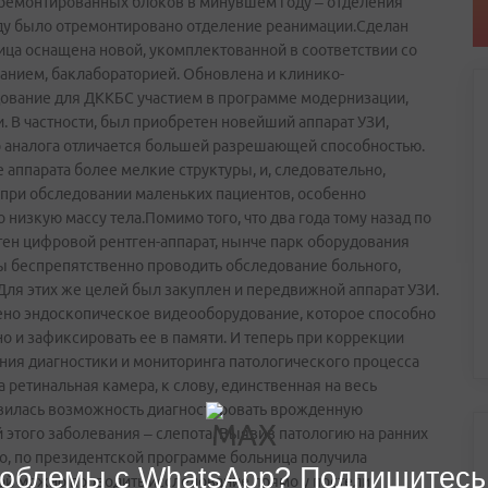
тремонтированных блоков в минувшем году – отделения
ду было отремонтировано отделение реанимации.Сделан
ница оснащена новой, укомплектованной в соответствии со
нием, баклабораторией. Обновлена и клинико-
ование для ДККБС участием в программе модернизации,
 В частности, был приобретен новейший аппарат УЗИ,
о аналога отличается большей разрешающей способностью.
е аппарата более мелкие структуры, и, следовательно,
о при обследовании маленьких пациентов, особенно
изкую массу тела.Помимо того, что два года тому назад по
ен цифровой рентген-аппарат, нынче парк оборудования
ы беспрепятственно проводить обследование больного,
Для этих же целей был закуплен и передвижной аппарат УЗИ.
ено эндоскопическое видеооборудование, которое способно
но и зафиксировать ее в памяти. И теперь при коррекции
ния диагностики и мониторинга патологического процесса
 ретинальная камера, к слову, единственная на весь
оявилась возможность диагностировать врожденную
 этого заболевания – слепота. Выявив патологию на ранних
го, по президентской программе больница получила
облемы с WhatsApp? Подпишитесь
ой можно проводить исследование прямо у постели