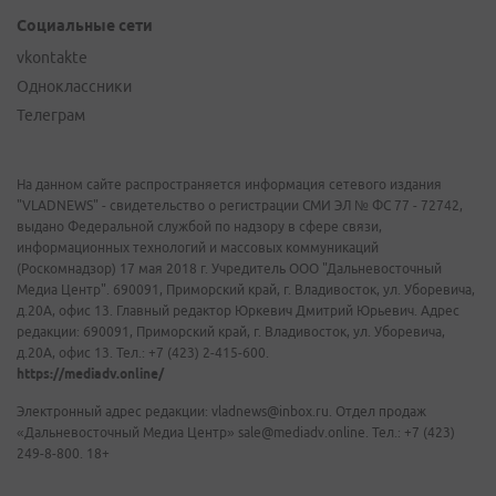
Социальные сети
vkontakte
Одноклассники
Телеграм
На данном сайте распространяется информация сетевого издания
"VLADNEWS" - свидетельство о регистрации СМИ ЭЛ № ФС 77 - 72742,
выдано Федеральной службой по надзору в сфере связи,
информационных технологий и массовых коммуникаций
(Роскомнадзор) 17 мая 2018 г. Учредитель ООО "Дальневосточный
Медиа Центр". 690091, Приморский край, г. Владивосток, ул. Уборевича,
д.20А, офис 13. Главный редактор Юркевич Дмитрий Юрьевич. Адрес
редакции: 690091, Приморский край, г. Владивосток, ул. Уборевича,
д.20А, офис 13. Тел.: +7 (423) 2-415-600.
https://mediadv.online/
Электронный адрес редакции: vladnews@inbox.ru. Отдел продаж
«Дальневосточный Медиа Центр» sale@mediadv.online. Тел.: +7 (423)
249-8-800. 18+