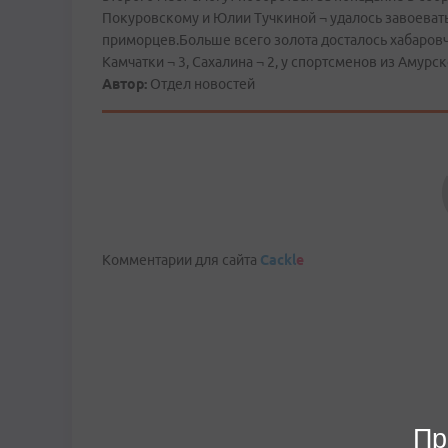
Покуровскому и Юлии Тучкиной ¬ удалось завоевать
приморцев.Больше всего золота досталось хабаровча
Камчатки ¬ 3, Сахалина ¬ 2, у спортсменов из Амурск
Автор:
Отдел новостей
Комментарии для сайта
Cackl
e
Пр