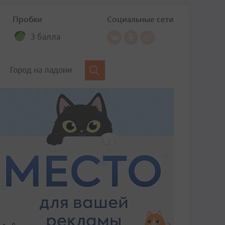
Пробки
Социальные сети
3 балла
Город на ладони