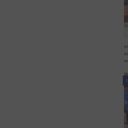
«
в
н
2