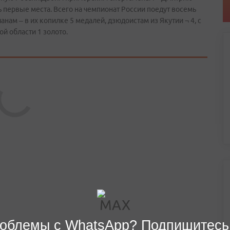
 первые места. Всего на чемпионат России поедут восемь
нам – в их копилке 5 медалей, дзюдоистам из Якутии ¬ 4, с
ой области 1 золото.
облемы с WhatsApp? Подпишитесь