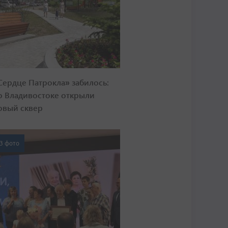
Сердце Патрокла» забилось:
о Владивостоке открыли
овый сквер
3 фото