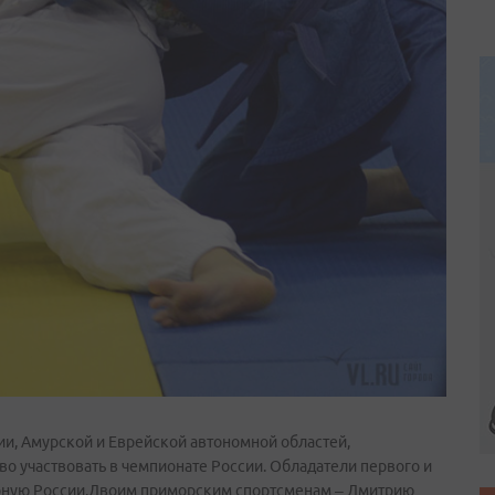
ии, Амурской и Еврейской автономной областей,
во участвовать в чемпионате России. Обладатели первого и
борную России.Двоим приморским спортсменам – Дмитрию