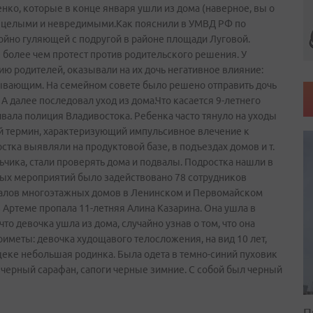
нко, которые в конце января ушли из дома (наверное, вы о
ы целыми и невредимыми.Как пояснили в УМВД РФ по
йно гуляющей с подругой в районе площади Луговой.
е более чем протест против родительского решения. У
ию родителей, оказывали на их дочь негативное влияние:
ывающим. На семейном совете было решено отправить дочь
А далее последовал уход из дома.Что касается 9-летнего
вала полиция Владивостока. Ребенка часто тянуло на уходы
ый термин, характеризующий импульсивное влечение к
тка выявляли на продуктовой базе, в подъездах домов и т.
льчика, стали проверять дома и подвалы. Подростка нашли в
ых мероприятий было задействовано 78 сотрудников
двалов многоэтажных домов в Ленинском и Первомайском
в Артеме пропала 11-летняя Алина Казарина. Она ушла в
то девочка ушла из дома, случайно узнав о том, что она
риметы: девочка худощавого телосложения, на вид 10 лет,
й щеке небольшая родинка. Была одета в темно-синий пуховик
 черный сарафан, сапоги черные зимние. С собой был черный
П