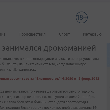
ика
Происшествия
Спорт
Интервью
 занимался дромоманией
ышала, что в конце января ушли из дома и не вернулись два
 бы узнать, нашли их или нет? А то, когда читаешь про
нична, г. Владивосток.
нная версия газеты "Владивосток" №3080 от 3 февр. 2012
да дети исчезают, то начинаешь опасаться самого гадкого.
кого до сих пор не нашелся, хотя ушел из дома 21 ноября.
( и слава богу, что в большинстве) дети просто уходят
и.Так, полиция Владивостока несколько дней разыскивала 14-