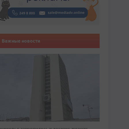
Важные новости
риморье закрепилось в десятке лучших