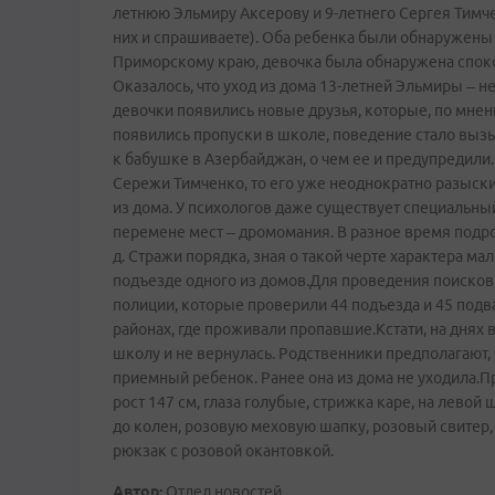
летнюю Эльмиру Аксерову и 9-летнего Сергея Тимче
них и спрашиваете). Оба ребенка были обнаружен
Приморскому краю, девочка была обнаружена споко
Оказалось, что уход из дома 13-летней Эльмиры – н
девочки появились новые друзья, которые, по мнен
появились пропуски в школе, поведение стало выз
к бабушке в Азербайджан, о чем ее и предупредили. 
Сережи Тимченко, то его уже неоднократно разыски
из дома. У психологов даже существует специальн
перемене мест – дромомания. В разное время подрос
д. Стражи порядка, зная о такой черте характера ма
подъезде одного из домов.Для проведения поисков
полиции, которые проверили 44 подъезда и 45 по
районах, где проживали пропавшие.Кстати, на днях 
школу и не вернулась. Родственники предполагают, ч
приемный ребенок. Ранее она из дома не уходила.П
рост 147 см, глаза голубые, стрижка каре, на лево
до колен, розовую меховую шапку, розовый свитер,
рюкзак с розовой окантовкой.
Автор:
Отдел новостей