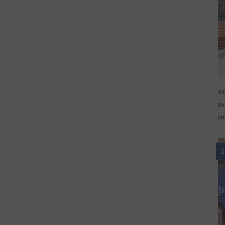
«
в
н
2