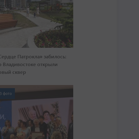
Сердце Патрокла» забилось:
о Владивостоке открыли
овый сквер
3 фото