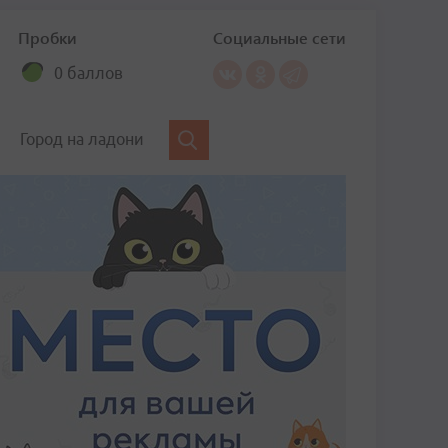
Пробки
Социальные сети
0 баллов
Город на ладони