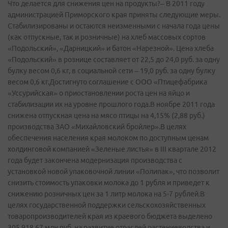
Что делается для снижения цен на продукты?– В 2011 году
администрацией Приморского края приняты следующие меры.
Стабилизированы и остаются неизменными с начала года цены
(как отпускные, так и розничные) на хлеб массовых сортов
«Подольский», «Дарницкий» и батон «Нарезной». Цена хлеба
«Подольский» в рознице составляет от 22,5 до 24,0 руб. за одну
булку весом 0,6 кг, в социальной сети – 19,0 руб. за одну булку
весом 0,6 кг.Достигнуто соглашение с ООО «Птицефабрика
«Уссурийская» о приостановлении роста цен на яйцо и
стабилизации их на уровне прошлого года.В ноябре 2011 года
снижена отпускная цена на мясо птицы на 4,15% (2,88 руб.)
производства ЗАО «Михайловский бройлер».В целях
обеспечения населения края молоком по доступным ценам
холдинговой компанией «Зеленые листья» в III квартале 2012
года будет закончена модернизация производства с
установкой новой упаковочной линии «Полипак», что позволит
снизить стоимость упаковки молока до 1 рубля и приведет к
снижению розничных цен за 1 литр молока на 5-7 рублей.В
целях государственной поддержки сельскохозяйственных
товаропроизводителей края из краевого бюджета выделено
305 918,67 млн руб. на развитие отраслей растениеводства и