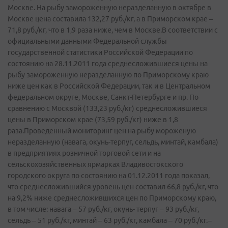
Москве. На рыбу замороженную неразделанную в октябре в
Москве цена составила 132,27 руб./кг, а в Приморском крае –
71,8 руб./кг, что в 1,9 раза ниже, чем в Москве.В соответствии с
официальными данными Федеральной службы
государственной статистики Российской Федерации по
состоянию на 28.11.2011 года среднесложившиеся цены на
рыбу замороженную неразделанную по Приморскому краю
ниже цен как в Российской Федерации, так и в Центральном
федеральном округе, Москве, Санкт-Петербурге и пр. По
сравнению с Москвой (133,23 руб./кг) среднесложившиеся
цены в Приморском крае (73,59 руб./кг) ниже в 1,8
раза.Проведенный мониторинг цен на рыбу мороженую
неразделанную (навага, окунь-терпуг, сельдь, минтай, камбала)
в предприятиях розничной торговой сети и на
сельскохозяйственных ярмарках Владивостокского
городского округа по состоянию на 01.12.2011 года показал,
что среднесложившийся уровень цен составил 66,8 руб./кг, что
на 9,2% ниже среднесложившихся цен по Приморскому краю,
в том числе: навага – 57 руб./кг, окунь- терпуг – 93 руб./кг,
сельдь – 51 руб./кг, минтай – 63 руб./кг, камбала – 70 руб./кг.–