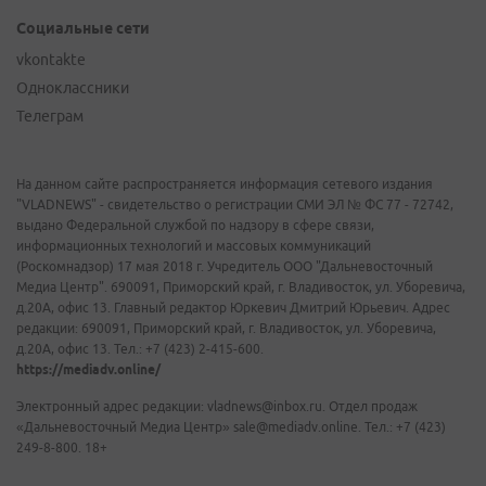
Социальные сети
vkontakte
Одноклассники
Телеграм
На данном сайте распространяется информация сетевого издания
"VLADNEWS" - свидетельство о регистрации СМИ ЭЛ № ФС 77 - 72742,
выдано Федеральной службой по надзору в сфере связи,
информационных технологий и массовых коммуникаций
(Роскомнадзор) 17 мая 2018 г. Учредитель ООО "Дальневосточный
Медиа Центр". 690091, Приморский край, г. Владивосток, ул. Уборевича,
д.20А, офис 13. Главный редактор Юркевич Дмитрий Юрьевич. Адрес
редакции: 690091, Приморский край, г. Владивосток, ул. Уборевича,
д.20А, офис 13. Тел.: +7 (423) 2-415-600.
https://mediadv.online/
Электронный адрес редакции: vladnews@inbox.ru. Отдел продаж
«Дальневосточный Медиа Центр» sale@mediadv.online. Тел.: +7 (423)
249-8-800. 18+