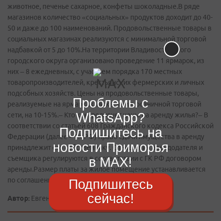
животное, печенье сахарное, конфеты шоколадные.В ряде
магазинов количество «социальных» продуктов доходит до 40-
50 и даже до 100 наименований. Продовольственные товары в
социальных магазинах реализуются с минимальной торговой
надбавкой от 5 до 10%.На территории Владивостокского
городского округа организовано проведение 11 ярмарок, из
них – 8 ежедневных, с участием порядка 170 местных
товаропроизводителей, крестьянских фермерских и личных
подсобных хозяйств. Цены на продовольственные товары,
Проблемы с
реализуемые на ярмарках, ниже, чем в розничной торговой
WhatsApp?
сети, на 10-15%.– Кто контролирует цены на аренду жилья?– В
соответствии со статьей 608 Гражданского кодекса Российской
Подпишитесь на
Федерации (далее – ГК РФ) право сдачи имущества в аренду
новости Приморья
принадлежит его собственнику. Отношения арендодателя и
съемщика регулируются в соответствии с ГК РФ договором
в MAX!
аренды.Размер платы за жилое помещение устанавливается
по соглашению сторон.
Подпишитесь
сейчас!
Автор:
Евгений СИДОРОВ