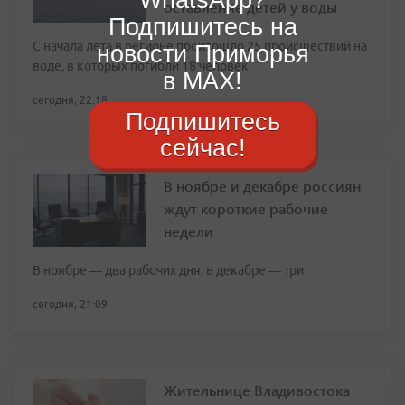
оставление детей у воды
Подпишитесь на
С начала лета в регионе произошло 25 происшествий на
новости Приморья
воде, в которых погибли 18 человек
в MAX!
сегодня, 22:18
Подпишитесь
сейчас!
В ноябре и декабре россиян
ждут короткие рабочие
недели
В ноябре — два рабочих дня, в декабре — три
сегодня, 21:09
Жительнице Владивостока