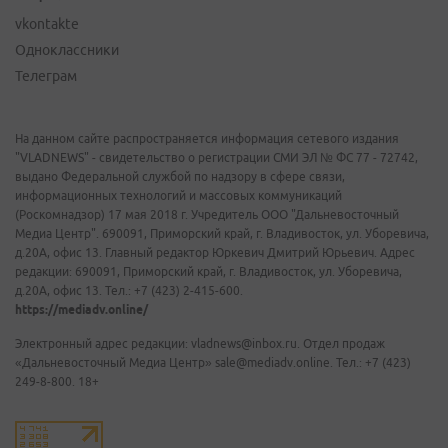
vkontakte
Одноклассники
Телеграм
На данном сайте распространяется информация сетевого издания
"VLADNEWS" - свидетельство о регистрации СМИ ЭЛ № ФС 77 - 72742,
выдано Федеральной службой по надзору в сфере связи,
информационных технологий и массовых коммуникаций
(Роскомнадзор) 17 мая 2018 г. Учредитель ООО "Дальневосточный
Медиа Центр". 690091, Приморский край, г. Владивосток, ул. Уборевича,
д.20А, офис 13. Главный редактор Юркевич Дмитрий Юрьевич. Адрес
редакции: 690091, Приморский край, г. Владивосток, ул. Уборевича,
д.20А, офис 13. Тел.: +7 (423) 2-415-600.
https://mediadv.online/
Электронный адрес редакции: vladnews@inbox.ru. Отдел продаж
«Дальневосточный Медиа Центр» sale@mediadv.online. Тел.: +7 (423)
249-8-800. 18+