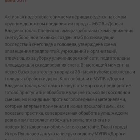
нояб. 2011
Активная подготовка к зимнему периоду ведется на самом
крупном дорожном предприятии города – МУПВ «Дороги
Владивостока». Специалистами разработаны схемы движения
снегоуборочной техники, создан штаб по ликвидации
последствий снегопада и гололеда, утверждена схема
оповещения предприятий, учреждений и организаций,
отвечающих за уборку улично-дорожной сети, подготовлены
площадки для складирования снега. В настоящий момент на
песко-базах заготовлено порядка 28 тысяч кубометров песка и
соли для обработки дорог. Как сообщили в МУПВ «Дороги
Владивостока», как только начнутся заморозки, предприятие
готово приступить к обработке улиц не только песко­соляной
смесью, но и жидкими противогололедными материалами,
которые впервые применили в конце прошлой зимы. Как
показала практика, своевременная обработка улиц жидким
реагентом позволяет избежать налипания снега на
поверхность дороги и облегчает его сметание. Глава города
Игорь Пушкарев дал указание руководству МУПВ «Дороги