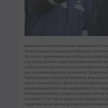
держат на контролеОсматривая микрорайон Снегова
Игоря Пушкарева социальной инфраструктурой ново
98, открыт современный детский сад, а до конца го
есть школа, детская и взрослая поликлиники.И.о.
сообщил полпреду, что до конца года новоселье в 
уже оформивших документы на жилье. Продолжаетс
полпред уделил вопросу безопасности, ведь раньше
пехоты Тихоокеанского флота. Ишаев подробно ра
взрывоопасных объектов в микрорайоне. По словам
Константина Смешко, саперы уже прошли 528 гектар
на глубине 1,5 м. Работы ведутся и не прекратятся
территория возле школы, детских садов и поликли