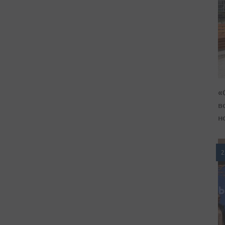
«
в
н
2