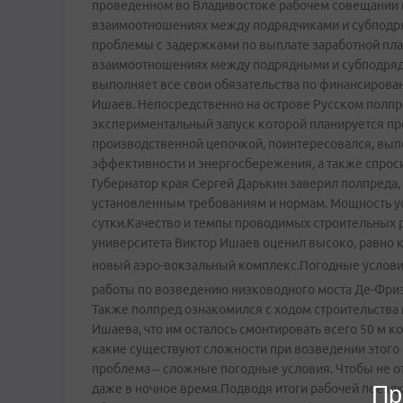
проведенном во Владивостоке рабочем совещании
взаимоотношениях между подрядчиками и субподряд
проблемы с задержками по выплате заработной пла
взаимоотношениях между подрядными и субподряд
выполняет все свои обязательства по финансирова
Ишаев. Непосредственно на острове Русском полпр
экспериментальный запуск которой планируется пр
производственной цепочкой, поинтересовался, вып
эффективности и энергосбережения, а также спроси
Губернатор края Сергей Дарькин заверил полпреда,
установленным требованиям и нормам. Мощность ус
сутки.Качество и темпы проводимых строительных 
университета Виктор Ишаев оценил высоко, равно 
новый аэро-вокзальный комплекс.Погодные условия
работы по возведению низководного моста Де-Фриз 
Также полпред ознакомился с ходом строительства
Ишаева, что им осталось смонтировать всего 50 м к
какие существуют сложности при возведении этого 
проблема – сложные погодные условия. Чтобы не от
даже в ночное время.Подводя итоги рабочей поездк
Пр