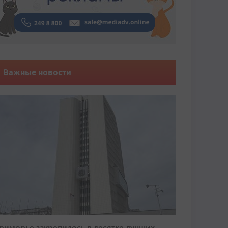
Важные новости
риморье закрепилось в десятке лучших