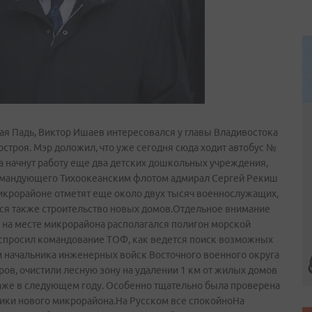
я Падь, Виктор Ишаев интересовался у главы Владивостока
строя. Мэр доложил, что уже сегодня сюда ходит автобус №
да начнут работу еще два детских дошкольных учреждения,
 командующего Тихоокеанским флотом адмирал Сергей Рекиш
микрорайоне отметят еще около двух тысяч военнослужащих,
я также строительство новых домов.Отдельное внимание
 на месте микрорайона располагался полигон морской
сспросил командование ТОФ, как ведется поиск возможных
 начальника инженерных войск Восточного военного округа
ов, очистили лесную зону на удалении 1 км от жилых домов
 даже в следующем году. Особенно тщательно была проверена
ники нового микрорайона.На Русском все спокойноНа