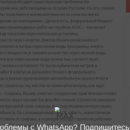
 полпред обсудил существующие проблемы во
чиками, работающими на острове Русском. По его словам,
ты появляются исключительно из-за сложностей во
ными организациями.– Деньги есть, федеральный бюджет
нию производимых работ на стройках АТЭС, – заключил
еду показали опреснительную установку,
овести через неделю. Виктор Ишаев ознакомился с
олняются ли при опреснении воды программы энерго-
л о мощности установки и качестве опресненной воды.
 что вся опресненная вода полностью соответствует
тановки составляет 10 тысяч кубических метров в
работ в корпусах Дальневосточного федерального
как и реконструированную автомобильную дорогу М-60 и
 строительству мостов не помеха
Посмотрев, как идут
– Седанка, Ишаев отметил: сооружение практически готово.
 моста через пролив Босфор-Восточный. Строители заверили
онструкций.В свою очередь, Виктора Ишаева интересовало,
объекта. По словамруководства СК «Мост», единственная
ставать от графика, в хорошую погоду строители работают
и во Владивосток, Виктор Ишаев сказал, что строительство
облемы с WhatsApp? Подпишитесь