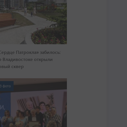
Сердце Патрокла» забилось:
о Владивостоке открыли
овый сквер
3 фото