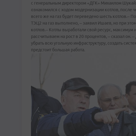
с генеральным директором «ДГК» Михаилом Шукайл
ознакомился с ходом модернизации котлов, после че
всего же на газ будет переведено шесть котлов.– 
ТЭЦ2 на газ выполнено, – заявил Ишаев, но при это
котлов.– Котлы выработали свой ресурс, максимум 
рассчитываем на рост в 20 процентов, – сказал он.
убрать всю угольную инфраструктуру, создать сист
предстоит большая работа.