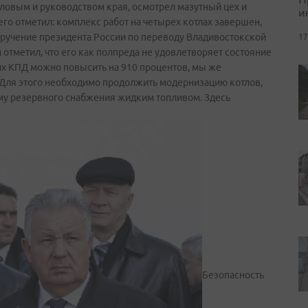
овым и руководством края, осмотрел мазутный цех и
и
го отметил: комплекс работ на четырех котлах завершен,
Поручение президента России по переводу Владивостокской
17
м отметил, что его как полпреда не удовлетворяет состояние
их КПД можно повысить на 910 процентов, мы же
 – Для этого необходимо продолжить модернизацию котлов,
ему резервного снабжения жидким топливом. Здесь
Безопасность