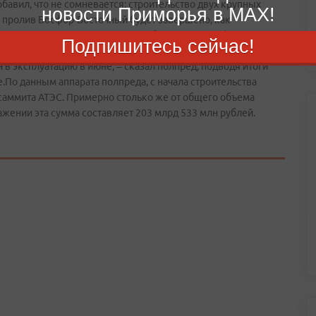
обавил, что не сомневается: строительство двух крупных
новости Приморья в MAX!
 и пролив Босфор-Восточный будет завершено, как
касается мостовых переходов, работы идут в графике. Еще
Подпишитесь сейчас!
рдили, что основной мост – через пролив Босфор-Восточный
н в эксплуатацию в июне, – сказал полпред, подводя итоги
По данным аппарата полпреда, с начала строительства
саммита АТЭС. Примерно столько же от общего объема
жении эта сумма составляет 203 млрд 533 млн рублей.