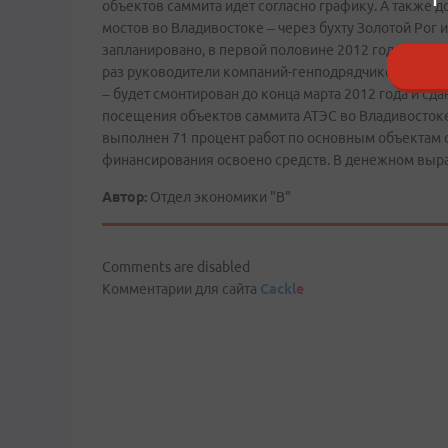
объектов саммита идет согласно графику. А также д
мостов во Владивостоке – через бухту Золотой Рог
запланировано, в первой половине 2012 года.– Что 
раз руководители компаний-генподрядчиков подтве
– будет смонтирован до конца марта 2012 года и сда
посещения объектов саммита АТЭС во Владивостоке.
выполнен 71 процент работ по основным объектам 
финансирования освоено средств. В денежном выра
Автор:
Отдел экономики "В"
Comments are disabled
Комментарии для сайта
Cackl
e