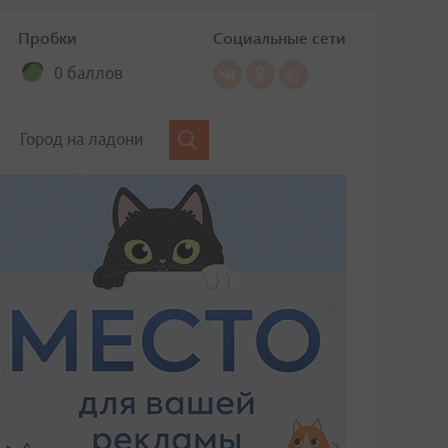
Пробки
Социальные сети
0 баллов
Город на ладони